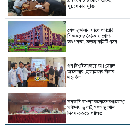
প্রচারের অভিযোগে আটক,
মুচলেকায় মুক্তি
শেখ হাসিনার সাথে পবিপ্রবি
শিক্ষকদের বৈঠক ও গোপন
তৎপরতা, তদন্তে কমিটি গঠন
গণ বিশ্ববিদ্যালয়ে ডাঃ সৈয়দ
আনোয়ার হোসাইনের বিদায়
সংবর্ধনা
সরকারি বাঙলা কলেজে যথাযোগ্য
মর্যাদায় জুলাই গণঅভ্যুত্থান
দিবস-২০২৬ পালিত