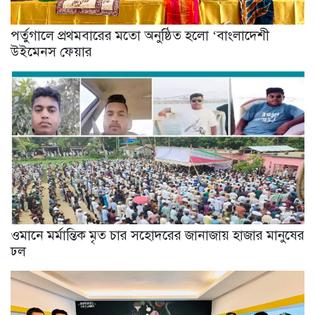
পর্তুগালে প্রথমবারের মতো অনুষ্ঠিত হলো ‘বাংলাদেশী
উইমেনস ফেয়ার
ওমানে মর্মান্তিক মৃত চার সহোদরের জানাজায় হাজার মানুষের
ঢল