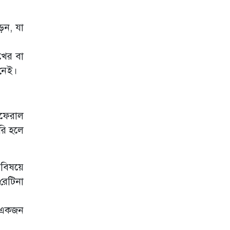
ড়েন, যা
োখের বা
 নেই।
িফেরাল
রি হলে
বিষয়ে
 রেটিনা
র একজন