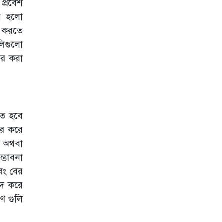
প্রবেশ
বাড়ছে চাপ
য় হলো
হঠাৎ হামের
য় করতে
প্রকোপ, ৩০
উপজেলায় শুরু হচ্ছে
লিগুলো
বিশেষ টিকাদান
ের করা
কর্মসূচি
পবিত্র ঈদ উল
ফিতরের ছুটির মাঝে
বিএমইউ’র
বহির্বিভাগে
িতে হবে
‎পরীক্ষানিরীক্ষা
সেবাসহ ৬শত ৮৫
ের করে
রোগীকে
় অথবা
চিকিৎসাসেবা প্রদান
্ভাবনা
বং বের
েদ করে
ণ গুলি