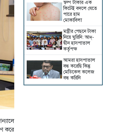
স্বল্প টাকার এক
কিটেই বদলে যেতে
পারে হাম
মোকাবিলা
মন্ত্রীর পেছনে টাকা
নিয়ে ঘুরিনি: আদ্-
দ্বীন হাসপাতাল
কর্তৃপক্ষ
আমরা হাসপাতাল
বন্ধ করেছি কিন্তু
মেডিকেল কলেজ
বন্ধ করিনি
আদ্-দ্বীনের শিক্ষা
কার্যক্রম অন্য
হাসপাতালে চালাতে
হবে
আদ্-দ্বীন
ন্যালে
হাসপাতালকে
ারণ করে
শোকজ : ৭২ ঘণ্টার
মধ্যে জবাব না দিলে