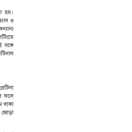
লাইসেন্স বাতিল
া হয়।
হামে আরও ২ শিশুর
মৃত্যু, উপসর্গ শনাক্ত
ক্যান ও
১১৫১: স্বাস্থ্য
ন্যান্য
অধিদপ্তর
টিংয়ে
রিদম গ্রুপ ও
ই সঙ্গে
মানিপল
হসপিটালসের
রেটিনাল
চুক্তিতে বাংলাদেশ-
ভারত ট্যুরিজমে
নতুন গতি
বাংলাদেশ
মেডিকেল
রেটিনা
বিশ্ববিদ্যালয়ের সহ-
ার ফলে
উপাচার্য হলেন
অধ্যাপক নজরুল
মে থাকা
ইসলাম
 জোড়া
এপ্রিলে প্রতিদিন
গড়ে হাম শনাক্তের
হার ৩৫%, ল্যাবে