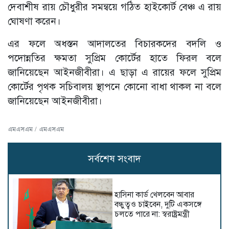
দেবাশীষ রায় চৌধুরীর সমন্বয়ে গঠিত হাইকোর্ট বেঞ্চ এ রায়
ঘোষণা করেন।
এর ফলে অধস্তন আদালতের বিচারকদের বদলি ও
পদোন্নতির ক্ষমতা সুপ্রিম কোর্টের হাতে ফিরল বলে
জানিয়েছেন আইনজীবীরা। এ ছাড়া এ রায়ের ফলে সুপ্রিম
কোর্টের পৃথক সচিবালয় স্থাপনে কোনো বাধা থাকল না বলে
জানিয়েছেন আইনজীবীরা।
এমএসএম / এমএসএম
সর্বশেষ সংবাদ
হাসিনা কার্ড খেলবেন আবার
বন্ধুত্বও চাইবেন, দুটি একসঙ্গে
চলতে পারে না: স্বরাষ্ট্রমন্ত্রী