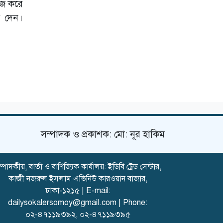
প্রসিকিউটর
িজ করে
য় দেন।
হযরত শাহজালাল
বিমানবন্দরে বলাকা
লাউঞ্জে আগুন
সম্পাদক ও প্রকাশক: মো: নূর হাকিম
্পাদকীয়, বার্তা ও বাণিজ্যিক কার্যালয়: ইডিবি ট্রেড সেন্টার,
কাজী নজরুল ইসলাম এভিনিউ কারওয়ান বাজার,
ঢাকা-১২১৫ | E-mail:
dailysokalersomoy@gmail.com
| Phone:
০২-৪৭১১৯৩৯২
,
০২-৪৭১১৯৩৯৫