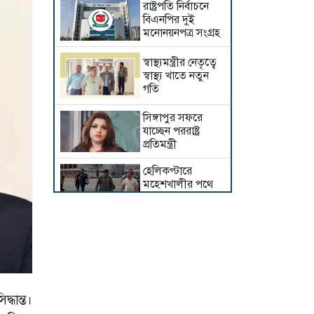
রাষ্ট্রপতি নির্বাচনে
বিএনপির দুই
মনোনয়নপত্র সংগ্রহ
স্বাস্থ্যমন্ত্রীর নেতৃত্বে
স্বাস্থ্য খাতে নতুন
গতি
সিঙ্গাপুর সফরে
যাচ্ছেন পররাষ্ট্র
প্রতিমন্ত্রী
হেলিকপ্টারে
মহেশখালীর পথে
প্রধানমন্ত্রী
জিডিপিতে পর্যটনের
অবদান ৬-৭
শতাংশে উন্নীত
করতে চাই:
পর্যটনমন্ত্রী
ধান্ত।
হাসিনা কার্ড খেলবেন