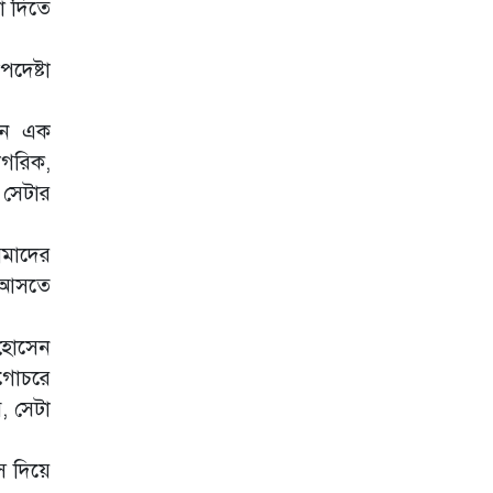
আবার বন্ধুত্বও
া দিতে
চাইবেন, দুটি
একসঙ্গে চলতে
পারে না: স্বরাষ্ট্রমন্ত্রী
পদেষ্টা
হাম ও উপসর্গে
চান এক
দেশে আরও ৪ মৃত্যু
াগরিক,
শিক্ষা-স্বাস্থ্য ও
 সেটার
জ্বালানি খাতকে
স্বনির্ভর করার
পরিকল্পনা নেওয়া
আমাদের
হয়েছে
 আসতে
প্রধানমন্ত্রীর কর্মকাণ্ডে
জনগণের প্রতি
 হোসেন
দায়বদ্ধতা স্পষ্ট:
ফখরুল
অগোচরে
, সেটা
জেআইসিতে আটকে
তারেক রহমানকেও
নির্যাতন করা
স দিয়ে
হয়েছিল: চিফ