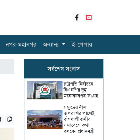
নগর-মহানগর
অন্যান্য
ই-পেপার
সর্বশেষ সংবাদ
রাষ্ট্রপতি নির্বাচনে
বিএনপির দুই
মনোনয়নপত্র সংগ্রহ
সমুদ্রের নীল
জলরাশির পাশেই
বাঁশখালীবাসীর
সমাবেশে কথা
বলবেন প্রধানমন্ত্রী