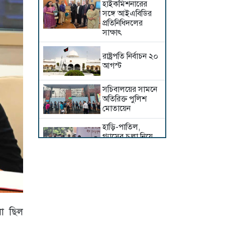
হাইক‌মিশনা‌রের
স‌ঙ্গে আইএবিডির
প্রতি‌নি‌ধিদ‌লের
সাক্ষাৎ
রাষ্ট্রপতি নির্বাচন ২০
আগস্ট
সচিবালয়ের সামনে
অতিরিক্ত পুলিশ
মোতায়েন
হাড়ি-পাতিল,
গ্যাসের চুলা নিয়ে
১১ দলের অবস্থান
কর্মসূচিতে নারীরা
আমরা যেন
জুলাইকে হারিয়ে না
ফেলি : রাষ্ট্রপতি
লো ছিল
দিল্লিতে শেখ
হাসিনাকে কথা