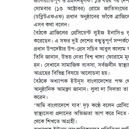
জালিয়াতিপূর্ণ ও প্রহসনমূলক। ১৬ বছর পর দেশ প
সোমবার (১৩ অক্টোবর) রোমে জাতিসংঘের 
(ডব্লিউএফএফ) প্রধান অনুষ্ঠানের ফাঁকে ব্রাজ
এসব কথা বলেন।
বৈঠকে ব্রাজিলের প্রেসিডেন্ট লুইজ ইনাসি
করেছেন। এ সফর দুই দেশের বন্ধুত্বপূর্ণ সম্পর
প্রধান উপদেষ্টার উপ-প্রেস সচিব আবুল কালা
তিনি জানান, উভয় নেতা বিশ্ব খাদ্য ফোরামে
হন। সেখানে সামাজিক ব্যবসা, সর্বজনীন স্বাস্থ্
আগ্রহের বিভিন্ন বিষয়ে আলোচনা হয়।
বৈঠকে অধ্যাপক ইউনূস বাংলাদেশের পক্ষ থে
আনুষ্ঠানিক আমন্ত্রণ জানান। লুলা দা সিলভা ত
করেন।
‘আমি বাংলাদেশে যাব’ দৃঢ় কণ্ঠে বলেন প্রেস
স্বাস্থ্যসেবা প্রদানের অভিজ্ঞতা ভাগ করে নিত
থেকে শিখতে আগ্রহী।