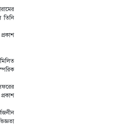
বলতে দেওয়ায় ক্ষুব্ধ
রামের
ঢাকা
ে তিনি
চিন্তায় গাফিলতি
এলে জুলাই জাদুঘর
থেকে ঠিকানা খুঁজে
প্রকাশ
নতুন যাত্রা করবো
জুলাই শহীদদের
ডকুমেন্টারি ঘিরে
 মিলিত
রাষ্ট্রপতির সামনেই
হট্টগোল
রস্পরিক
জুলাই স্মৃতি জাদুঘর
ভবিষ্যৎ প্রজন্মকে
 সফরের
অনুপ্রাণিত করবে:
প্রকাশ
প্রধানমন্ত্রী
দুই দিনের সফরে
্বজনীন
কক্সবাজারে আসছেন
স্বরাষ্ট্রমন্ত্রী
ভিজ্ঞতা
জুলাই গণঅভ্যুত্থান
দিবসে শহীদদের