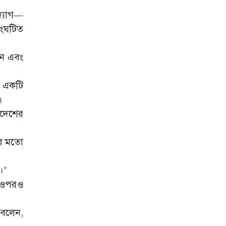
প্রতি শ্রদ্ধা
দ্যোগ—
সংঘটিত
েন এবং
র একটি
।
াদেশের
ের মতো
।’
র ওপরও
 বলেন,