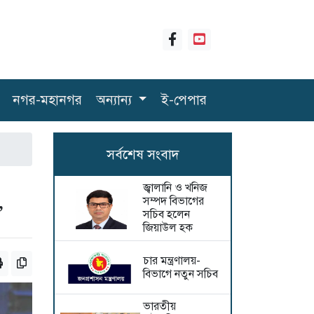
নগর-মহানগর
অন্যান্য
ই-পেপার
সর্বশেষ সংবাদ
জ্বালানি ও খনিজ
সম্পদ বিভাগের
’
সচিব হলেন
জিয়াউল হক
চার মন্ত্রণালয়-
বিভাগে নতুন সচিব
ভারতীয়