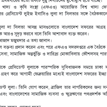
্রথমবারের মতো একটি সুষ্ঠু নির্বাচনের মুখোমুখি হতে যাচ্ছে।’
খাদ্য ও কৃষি সংস্থা (এফএও) আয়োজিত বিশ্ব খাদ্য ফো
িলের প্রেসিডেন্ট লুইজ ইনাসিও লুলা দা সিলভার সঙ্গে বৈঠককাল
ও লুলা দা সিলভা আসন্ন মাসগুলোতে বাংলাদেশ সফরের আগ্রহ 
্ককে আরও সুদৃঢ় করবে বলে তিনি আশাবাদ ব্যক্ত করেন।
ম আজাদ মজুমদার এ তথ্য জানান।
 মূল বক্তব্য প্রদান করেন এবং পরে এফএও সদরদপ্তরে এক বৈঠকে
যসেবা, সামাজিক অন্তর্ভুক্তি ও দারিদ্র্য মোকাবিলায় কৌশলসহ পা
কে প্রেসিডেন্ট লুলাকে পারস্পরিক সুবিধাজনক সময়ে ঢাকা
া গ্রহণ করে আগামী ফেব্রুয়ারির মধ্যেই বাংলাদেশ সফরের ইচ্ছা 
িডেন্ট লুলা। তিনি যোগ করেন, ব্রাজিল তার নাগরিকদের জন্য সর
ে এবং বাংলাদেশের সামাজিক ব্যবসা ও ক্ষুদ্রঋণের পথপ্রদর্শক অ