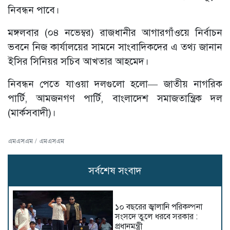
নিবন্ধন পাবে।
মঙ্গলবার (০৪ নভেম্বর) রাজধানীর আগারগাঁওয়ে নির্বাচন
ভবনে নিজ কার্যালয়ের সামনে সাংবাদিকদের এ তথ্য জানান
ইসির সিনিয়র সচিব আখতার আহমেদ।
নিবন্ধন পেতে যাওয়া দলগুলো হলো— জাতীয় নাগরিক
পার্টি, আমজনগণ পার্টি, বাংলাদেশ সমাজতান্ত্রিক দল
(মার্কসবাদী)।
এমএসএম / এমএসএম
সর্বশেষ সংবাদ
১০ বছরের জ্বালানি পরিকল্পনা
সংসদে তুলে ধরবে সরকার :
প্রধানমন্ত্রী