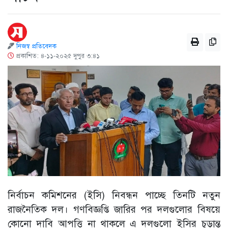
নিজস্ব প্রতিবেদক
প্রকাশিত: ৪-১১-২০২৫ দুপুর ৩:৪১
নির্বাচন কমিশনের (ইসি) নিবন্ধন পাচ্ছে তিনটি নতুন
রাজনৈতিক দল। গণবিজ্ঞপ্তি জারির পর দলগুলোর বিষয়ে
কোনো দাবি আপত্তি না থাকলে এ দলগুলো ইসির চূড়ান্ত