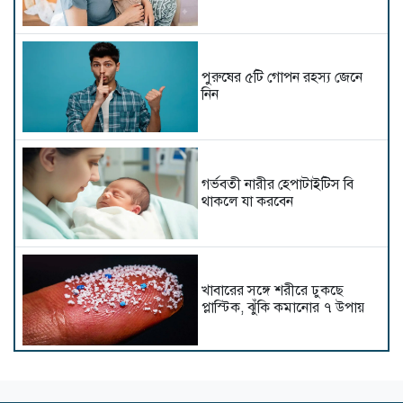
পুরুষের ৫টি গোপন রহস্য জেনে
নিন
গর্ভবতী নারীর হেপাটাইটিস বি
থাকলে যা করবেন
খাবারের সঙ্গে শরীরে ঢুকছে
প্লাস্টিক, ঝুঁকি কমানোর ৭ উপায়
গর্ভবতী নারীদের যেসব খাবার