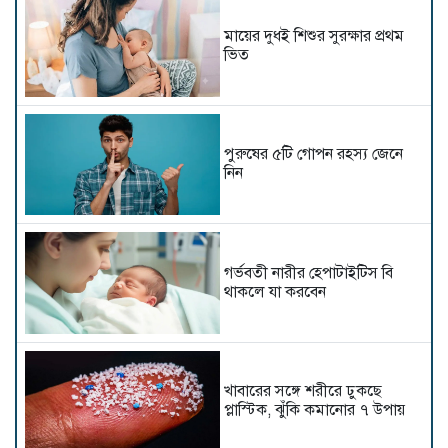
মায়ের দুধই শিশুর সুরক্ষার প্রথম
ভিত
পুরুষের ৫টি গোপন রহস্য জেনে
নিন
গর্ভবতী নারীর হেপাটাইটিস বি
থাকলে যা করবেন
খাবারের সঙ্গে শরীরে ঢুকছে
প্লাস্টিক, ঝুঁকি কমানোর ৭ উপায়