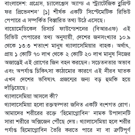
বাংলাদেশ: প্রগ্রেস, চ্যালেঞ্জেস অ্যান্ড এ স্ট্র্যাটেজিক ব্লুপ্রিন্ট
ফর প্রিভেনশন’ [১] শীর্ষক একটি সিস্টেমেটিক রিভিউ
পেপারে এ সম্পর্কিত বিস্তারিত তথ্য উঠে এসেছে।
বায়োমেডিকেল রিসার্চ ফাউন্ডেশনের (বিআরএফ) এই
রিভিউ পেপারের তথ্য অনুযায়ী, দেশের জনসংখ্যার ১০.৯
থেকে ১৩.৩ শতাংশ মানুষ থ্যালাসেমিয়ার বাহক। অর্থাৎ,
প্রায় ১ কোটি ৭০ লাখ থেকে ২ কোটি ২০ লাখ মানুষ নিজের
অজান্তেই এই রোগের জিন বহন করছেন। সচেতনতার অভাব
এবং অপর্যাপ্ত চিকিৎসা কাঠামোর কারণে এই নীরব ঘাতক
এখন দেশের ভবিষ্যৎ প্রজন্মের জন্য বড় হুমকি হয়ে
দাঁড়িয়েছে।
থ্যালাসেমিয়া আসলে কী?
থ্যালাসেমিয়া হলো রক্তস্বল্পতা জনিত একটি বংশগত রোগ।
আমাদের শরীরের রক্তে ‘হিমোগ্লোবিন’ নামক উপাদানটি
সারা শরীরে অক্সিজেন পৌঁছে দেয়। থ্যালাসেমিয়া হলে শরীর
পর্যাপ্ত হিমোগ্লোবিন তৈরি করতে পারে না বা ত্রুটিপূর্ণ