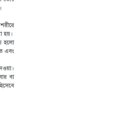
পেতে যেসব ব্যায়াম
।
করতে পারেন
রোগা মানুষেরও
 শরীরে
হতে পারে উচ্চ
া হয়।
কোলেস্টেরল
শ্য হলো
বর্ষায় চুল পড়া
তে এবং
কমাতে দামি সিরাম
নয়, খেতে হবে যেসব
খাবার
নেওয়া।
পিরিয়ডের ব্যথা দূর
বার বা
করবে এই উপকারী
হিসেবে
পানীয়
নখের যে ৫ পরিবর্তন
হতে পারে ‘গুরুতর
রোগের’ সতর্কবার্তা