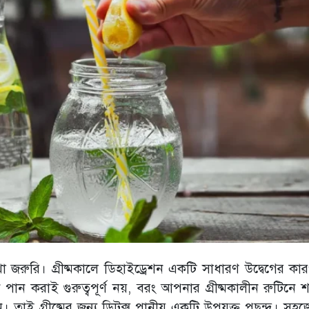
াখা জরুরি। গ্রীষ্মকালে ডিহাইড্রেশন একটি সাধারণ উদ্বেগের কা
ি পান করাই গুরুত্বপূর্ণ নয়, বরং আপনার গ্রীষ্মকালীন রুটিনে
তাই গ্রীষ্মের জন্য ডিটক্স পানীয় একটি উপযুক্ত পছন্দ। সহজ