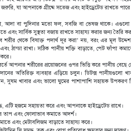
খা জরুরি, যা আপনাকে গ্রীষ্মে সতেজ এবং হাইড্রেটেড রাখতে পারে
শসা, আদা বা পুদিনার মতো ফল, সবজি বা ভেষজ থাকে। এগুলো
 এবং সার্বিক সুস্থতা বজায় রাখতে সাহায্য করার জন্য তৈরি কর
ীভাবে শরীর থেকে বিষাক্ত পদার্থ দূর করা’ নয়, বরং এর মূল উদ্দে
এবং ঠান্ডা রাখা। সঠিক পানীয় শক্তি বাড়াতে, পেট ফাঁপা কমা
য করে।
িবর্তে আপনার শরীরের প্রয়োজনের ওপর ভিত্তি করে পানীয় বেছে 
ানের অতিরিক্ত ব্যবহার এড়িয়ে চলুন। ডিটক্স পানীয়গুলো খা
রেশন, সুষম খাবার এবং ভালো ঘুমের পাশাপাশি সহায়ক উপকরণ 
দ্ধ, এটি হজমে সহায়তা করে এবং আপনাকে হাইড্রেটেড রাখে।
রের তাপ এবং ফোলাভাব কমাতে আদর্শ।
কমাতে এবং মেটাবলিজম বাড়াতে সাহায্য করে।
িটামিন সি সমৃদ্ধ, ত্বক এবং রোগ প্রতিরোধ ক্ষমতার জন্য দারুণ।