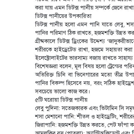
করা যায় এমন ডিটক্স পানীয় সম্পর্কে জেনে রা
ডিটক্স পানীয়ের উপকারিতা
ডিটক্স পানীয় হলো এমন পানি যাতে লেবু, 
পানির পরিমাণ ঠিক রাখতে, হজমশক্তি উন্নত করতে
গ্রীষ্মকালে ডিটক্স ড্রিংকের উদ্দেশ্য ‘জাদুকর
শরীরকে হাইড্রেটেড রাখা, হজমে সহায়তা করা 
ইলেক্ট্রোলাইটের ভারসাম্য বজায় রাখতে সাহায্
বিশেষজ্ঞরা বলেন, মূল বিষয় হলো ট্রেন্ডের পর
অতিরিক্ত চিনি বা ভিনেগারের মতো তীব্র উপাদ
পানির বিকল্প হিসেবে নয়, বরং সঠিক হাইড্
সবচেয়ে ভালো কাজ করে।
৫টি ঘরোয়া ডিটক্স পানীয়
লেবু পুদিনা: সতেজকারক এবং ভিটামিন সি সমৃ
শসা মেশানো পানি: শীতল ও হাইড্রেটিং, শরী
জিরাপানি: হজমশক্তি উন্নত করতে, পেট ফাঁপা 
আমলকির রস (পাতলা): অ্যান্টিঅক্সিডেন্ট এবং ভ