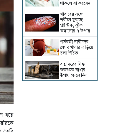
থাকলে যা করবেন
খাবারের সঙ্গে
শরীরে ঢুকছে
প্লাস্টিক, ঝুঁকি
কমানোর ৭ উপায়
গর্ভবতী নারীদের
যেসব খাবার এড়িয়ে
চলা উচিত
রান্নাঘরের সিঙ্ক
ঝকঝকে রাখার
উপায় জেনে নিন
গর্ভাবস্থায় কাঁচা
পেঁপে খাওয়া যাবে?
স্যালাড স্যান্ডউইচ
রণ হয়ে
তৈরির রেসিপি জেনে
নিন
 শরীরকে
ে তৈরি
রাতে আরামের ঘুম