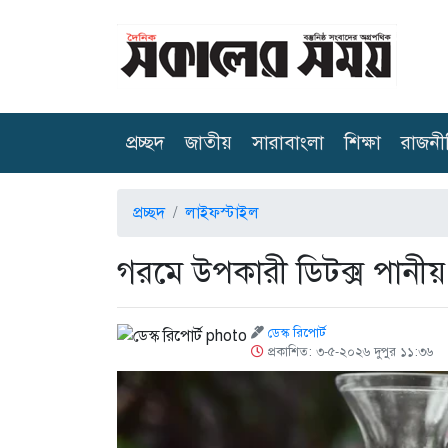
(current)
প্রচ্ছদ
জাতীয়
সারাবাংলা
শিক্ষা
রাজনী
প্রচ্ছদ
লাইফস্টাইল
গরমে উপকারী ডিটক্স পানীয় 
ডেস্ক রিপোর্ট
প্রকাশিত: ৩-৫-২০২৬ দুপুর ১১:৩৬