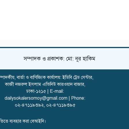
সম্পাদক ও প্রকাশক: মো: নূর হাকিম
্পাদকীয়, বার্তা ও বাণিজ্যিক কার্যালয়: ইডিবি ট্রেড সেন্টার,
কাজী নজরুল ইসলাম এভিনিউ কারওয়ান বাজার,
ঢাকা-১২১৫ | E-mail:
dailysokalersomoy@gmail.com
| Phone:
০২-৪৭১১৯৩৯২
,
০২-৪৭১১৯৩৯৫
মতিতে ব্যবহার করা বেআইনি।