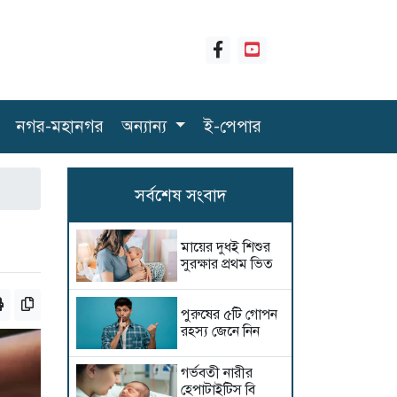
নগর-মহানগর
অন্যান্য
ই-পেপার
সর্বশেষ সংবাদ
মায়ের দুধই শিশুর
সুরক্ষার প্রথম ভিত
পুরুষের ৫টি গোপন
রহস্য জেনে নিন
গর্ভবতী নারীর
হেপাটাইটিস বি