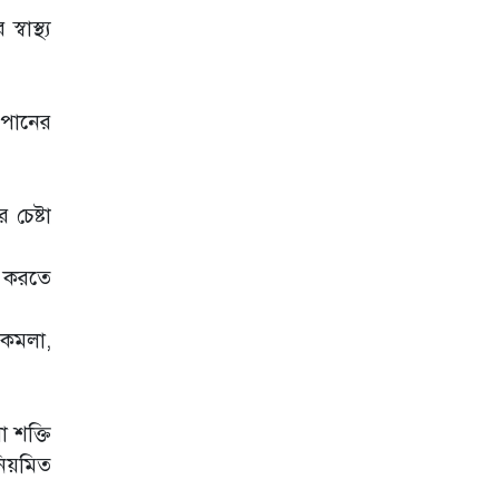
বাস্থ্য
 পানের
চেষ্টা
ি করতে
 কমলা,
 শক্তি
নিয়মিত