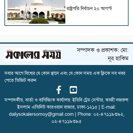
রাষ্ট্রপতি নির্বাচন ২০ আগস্ট
সচিবালয়ের সামনে অতিরিক্ত
পুলিশ মোতায়েন
সম্পাদক ও প্রকাশক: মো:
নূর হাকিম
সবার আগে বিশ্বের যে কোন স্থানে এবং যে কোন সময় এক ক্লিকে সব খবর
হাড়ি-পাতিল, গ্যাসের চুলা নিয়ে ১১
পেতে ভিজিট করুন
দলের অবস্থান কর্মসূচিতে নারীরা
সম্পাদকীয়, বার্তা ও বাণিজ্যিক কার্যালয়: ইডিবি ট্রেড সেন্টার, কাজী নজরুল
ইসলাম এভিনিউ কারওয়ান বাজার, ঢাকা-১২১৫ | E-mail:
আমরা যেন জুলাইকে হারিয়ে না
dailysokalersomoy@gmail.com
| Phone:
০২-৪৭১১৯৩৯২
,
ফেলি : রাষ্ট্রপতি
০২-৪৭১১৯৩৯৫