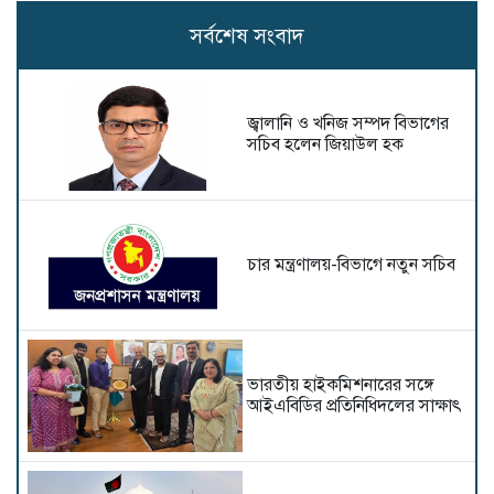
সর্বশেষ সংবাদ
জ্বালানি ও খনিজ সম্পদ বিভাগের
সচিব হলেন জিয়াউল হক
চার মন্ত্রণালয়-বিভাগে নতুন সচিব
ভারতীয় হাইক‌মিশনা‌রের স‌ঙ্গে
আইএবিডির প্রতি‌নি‌ধিদ‌লের সাক্ষাৎ