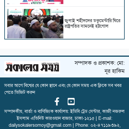
জুলাই শহীদদের ডকুমেন্টারি ঘিরে
রাষ্ট্রপতির সামনেই হট্টগোল
জুলাই স্মৃতি জাদুঘর ভবিষ্যৎ
প্রজন্মকে অনুপ্রাণিত করবে:
সম্পাদক ও প্রকাশক: মো:
প্রধানমন্ত্রী
নূর হাকিম
সবার আগে বিশ্বের যে কোন স্থানে এবং যে কোন সময় এক ক্লিকে সব খবর
দুই দিনের সফরে কক্সবাজারে
পেতে ভিজিট করুন
আসছেন স্বরাষ্ট্রমন্ত্রী
সম্পাদকীয়, বার্তা ও বাণিজ্যিক কার্যালয়: ইডিবি ট্রেড সেন্টার, কাজী নজরুল
ইসলাম এভিনিউ কারওয়ান বাজার, ঢাকা-১২১৫ | E-mail:
জুলাই গণঅভ্যুত্থান দিবসে
dailysokalersomoy@gmail.com
| Phone:
০২-৪৭১১৯৩৯২
,
শহীদদের প্রতি শ্রদ্ধা