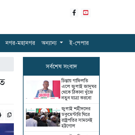
নগর-মহানগর
অন্যান্য
ই-পেপার
সর্বশেষ সংবাদ
তে
চিন্তায় গাফিলতি
এলে জুলাই জাদুঘর
থেকে ঠিকানা খুঁজে
নতুন যাত্রা করবো
জুলাই শহীদদের
ডকুমেন্টারি ঘিরে
রাষ্ট্রপতির সামনেই
হট্টগোল