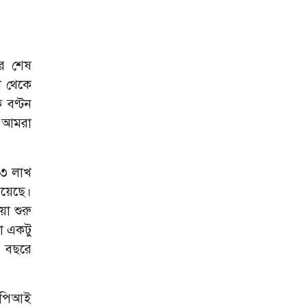
অপ্রতিরোধ্য
বহিঃপ্রকাশ গণ-
অভ্যুত্থান: রাষ্ট্রপতি
শিক্ষাঙ্গনে সন্ত্রাস
ের শেষ
বরদাশত করা হবে
না: জাগো নিউজকে
া থেকে
শিক্ষামন্ত্রী
 বণ্টন
স্বৈরাচারের রেখে
 আমরা
যাওয়া ভঙ্গুর রাষ্ট্র
পুনর্গঠনে কাজ
করছে সরকার:
 ৩ লাখ
প্রধানমন্ত্রী
য়েছে।
জুলাই সনদকে ভিত্তি
া শুরু
করে সংবিধান
সংশোধনী আনবে
া একটু
সরকার : আইনমন্ত্রী
া বছরে
বৃহত্তর ময়মনসিংহের
উন্নয়নে সমন্বিত
উদ্যোগের তাগিদ
 ইপিআই
তথ্য প্রতিমন্ত্রীর