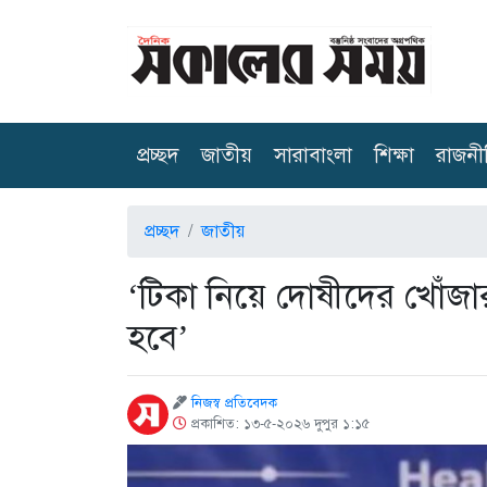
(current)
প্রচ্ছদ
জাতীয়
সারাবাংলা
শিক্ষা
রাজনী
প্রচ্ছদ
জাতীয়
‘টিকা নিয়ে দোষীদের খোঁজ
হবে’
নিজস্ব প্রতিবেদক
প্রকাশিত: ১৩-৫-২০২৬ দুপুর ১:১৫