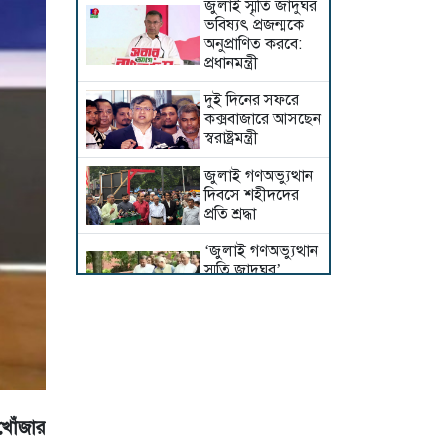
জুলাই স্মৃতি জাদুঘর
ভবিষ্যৎ প্রজন্মকে
অনুপ্রাণিত করবে:
প্রধানমন্ত্রী
দুই দিনের সফরে
কক্সবাজারে আসছেন
স্বরাষ্ট্রমন্ত্রী
জুলাই গণঅভ্যুত্থান
দিবসে শহীদদের
প্রতি শ্রদ্ধা
‘জুলাই গণঅভ্যুত্থান
স্মৃতি জাদুঘর’
উদ্বোধন করলেন
প্রধানমন্ত্রী
শেখ হাসিনার বক্তব্য
গণমাধ্যমে প্রচার না
করার আহ্বান
সরকারের
খোঁজার
পুঞ্জীভূত ক্ষোভের