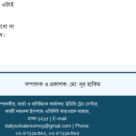
া এটাই
ফার্মগেটে ‘রক্তঝরা
জুলাই জাগরণ’
সভায় যোগ দিলেন
তারেক রহমান
করবো না
েব।
সম্পাদক ও প্রকাশক: মো: নূর হাকিম
্পাদকীয়, বার্তা ও বাণিজ্যিক কার্যালয়: ইডিবি ট্রেড সেন্টার,
কাজী নজরুল ইসলাম এভিনিউ কারওয়ান বাজার,
ঢাকা-১২১৫ | E-mail:
dailysokalersomoy@gmail.com
| Phone:
০২-৪৭১১৯৩৯২
,
০২-৪৭১১৯৩৯৫