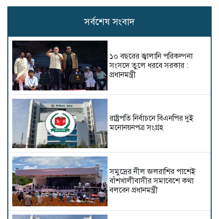
সর্বশেষ সংবাদ
১০ বছরের জ্বালানি পরিকল্পনা
সংসদে তুলে ধরবে সরকার :
প্রধানমন্ত্রী
রাষ্ট্রপতি নির্বাচনে বিএনপির দুই
মনোনয়নপত্র সংগ্রহ
সমুদ্রের নীল জলরাশির পাশেই
বাঁশখালীবাসীর সমাবেশে কথা
বলবেন প্রধানমন্ত্রী