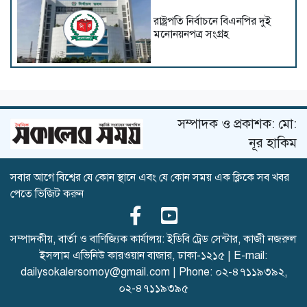
রাষ্ট্রপতি নির্বাচনে বিএনপির দুই
মনোনয়নপত্র সংগ্রহ
স্বাস্থ্যমন্ত্রীর নেতৃত্বে স্বাস্থ্য খাতে
নতুন গতি
সম্পাদক ও প্রকাশক: মো:
নূর হাকিম
সবার আগে বিশ্বের যে কোন স্থানে এবং যে কোন সময় এক ক্লিকে সব খবর
সিঙ্গাপুর সফরে যাচ্ছেন পররাষ্ট্র
পেতে ভিজিট করুন
প্রতিমন্ত্রী
সম্পাদকীয়, বার্তা ও বাণিজ্যিক কার্যালয়: ইডিবি ট্রেড সেন্টার, কাজী নজরুল
ইসলাম এভিনিউ কারওয়ান বাজার, ঢাকা-১২১৫ | E-mail:
dailysokalersomoy@gmail.com
| Phone:
০২-৪৭১১৯৩৯২
,
হেলিকপ্টারে মহেশখালীর পথে
প্রধানমন্ত্রী
০২-৪৭১১৯৩৯৫