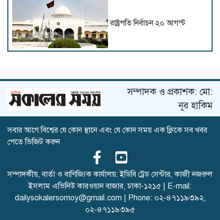
রাষ্ট্রপতি নির্বাচন ২০ আগস্ট
সচিবালয়ের সামনে অতিরিক্ত
পুলিশ মোতায়েন
সম্পাদক ও প্রকাশক: মো:
নূর হাকিম
সবার আগে বিশ্বের যে কোন স্থানে এবং যে কোন সময় এক ক্লিকে সব খবর
হাড়ি-পাতিল, গ্যাসের চুলা নিয়ে ১১
পেতে ভিজিট করুন
দলের অবস্থান কর্মসূচিতে নারীরা
সম্পাদকীয়, বার্তা ও বাণিজ্যিক কার্যালয়: ইডিবি ট্রেড সেন্টার, কাজী নজরুল
ইসলাম এভিনিউ কারওয়ান বাজার, ঢাকা-১২১৫ | E-mail:
আমরা যেন জুলাইকে হারিয়ে না
dailysokalersomoy@gmail.com
| Phone:
০২-৪৭১১৯৩৯২
,
ফেলি : রাষ্ট্রপতি
০২-৪৭১১৯৩৯৫