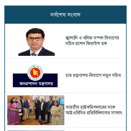
সর্বশেষ সংবাদ
জ্বালানি ও খনিজ সম্পদ বিভাগের
সচিব হলেন জিয়াউল হক
চার মন্ত্রণালয়-বিভাগে নতুন সচিব
ভারতীয় হাইক‌মিশনা‌রের স‌ঙ্গে
আইএবিডির প্রতি‌নি‌ধিদ‌লের সাক্ষাৎ