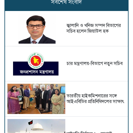
সর্বশেষ সংবাদ
জ্বালানি ও খনিজ সম্পদ বিভাগের
সচিব হলেন জিয়াউল হক
চার মন্ত্রণালয়-বিভাগে নতুন সচিব
ভারতীয় হাইক‌মিশনা‌রের স‌ঙ্গে
আইএবিডির প্রতি‌নি‌ধিদ‌লের সাক্ষাৎ