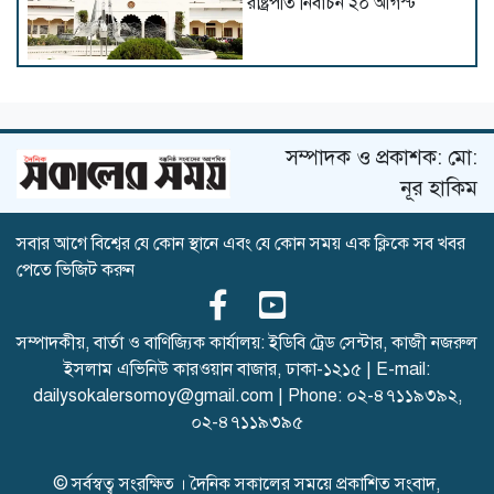
রাষ্ট্রপতি নির্বাচন ২০ আগস্ট
সচিবালয়ের সামনে অতিরিক্ত
পুলিশ মোতায়েন
সম্পাদক ও প্রকাশক: মো:
নূর হাকিম
সবার আগে বিশ্বের যে কোন স্থানে এবং যে কোন সময় এক ক্লিকে সব খবর
হাড়ি-পাতিল, গ্যাসের চুলা নিয়ে ১১
পেতে ভিজিট করুন
দলের অবস্থান কর্মসূচিতে নারীরা
সম্পাদকীয়, বার্তা ও বাণিজ্যিক কার্যালয়: ইডিবি ট্রেড সেন্টার, কাজী নজরুল
ইসলাম এভিনিউ কারওয়ান বাজার, ঢাকা-১২১৫ | E-mail:
আমরা যেন জুলাইকে হারিয়ে না
dailysokalersomoy@gmail.com
| Phone:
০২-৪৭১১৯৩৯২
,
ফেলি : রাষ্ট্রপতি
০২-৪৭১১৯৩৯৫
© সর্বস্বত্ব সংরক্ষিত । দৈনিক সকালের সময়ে প্রকাশিত সংবাদ,