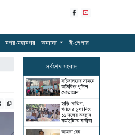
নগর-মহানগর
অন্যান্য
ই-পেপার
সর্বশেষ সংবাদ
সচিবালয়ের সামনে
অতিরিক্ত পুলিশ
মোতায়েন
হাড়ি-পাতিল,
গ্যাসের চুলা নিয়ে
১১ দলের অবস্থান
কর্মসূচিতে নারীরা
আমরা যেন