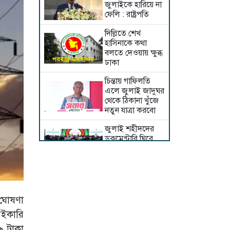
জুলাইকে হারিয়ে না
ফেলি : রাষ্ট্রপতি
দিল্লিতে শেখ
হাসিনাকে কথা
বলতে দেওয়ায় ক্ষুব্ধ
ঢাকা
চিন্তায় গাফিলতি
এলে জুলাই জাদুঘর
থেকে ঠিকানা খুঁজে
নতুন যাত্রা করবো
জুলাই শহীদদের
ডকুমেন্টারি ঘিরে
রাষ্ট্রপতির সামনেই
হট্টগোল
জুলাই স্মৃতি জাদুঘর
ভবিষ্যৎ প্রজন্মকে
অনুপ্রাণিত করবে:
 ঘোষণা
প্রধানমন্ত্রী
াইকারি
দুই দিনের সফরে
৯ টাকা