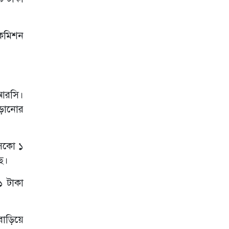
কক্সবাজারে আসছেন
স্বরাষ্ট্রমন্ত্রী
জুলাই গণঅভ্যুত্থান
 কমিশন
দিবসে শহীদদের
প্রতি শ্রদ্ধা
‘জুলাই গণঅভ্যুত্থান
স্মৃতি জাদুঘর’
উদ্বোধন করলেন
ইআরসি।
প্রধানমন্ত্রী
াড়ানোর
শেখ হাসিনার বক্তব্য
গণমাধ্যমে প্রচার না
করার আহ্বান
েসকো ১
সরকারের
ে।
পুঞ্জীভূত ক্ষোভের
অপ্রতিরোধ্য
১ টাকা
বহিঃপ্রকাশ গণ-
অভ্যুত্থান: রাষ্ট্রপতি
শিক্ষাঙ্গনে সন্ত্রাস
বাড়িয়ে
বরদাশত করা হবে