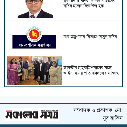
জ্বালানি ও খনিজ সম্পদ বিভাগের
সচিব হলেন জিয়াউল হক
চার মন্ত্রণালয়-বিভাগে নতুন সচিব
ভারতীয় হাইক‌মিশনা‌রের স‌ঙ্গে
আইএবিডির প্রতি‌নি‌ধিদ‌লের সাক্ষাৎ
রাষ্ট্রপতি নির্বাচন ২০ আগস্ট
সম্পাদক ও প্রকাশক: মো:
নূর হাকিম