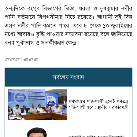
অন্যদিকে রংপুর বিভাগের তিস্তা, ধরলা ও দুধকুমার নদীর
পানি বর্তমানে বিপৎসীমার নিচে রয়েছে। আগামী দুই দিন
এসব নদীর পানি কমতে পারে, তবে ৮ থেকে ১০ জুলাইয়ের
মধ্যে আবারও বৃদ্ধি পাওয়ার সম্ভাবনা রয়েছে বলে জানিয়েছে
বন্যা পূর্বাভাস ও সতর্কীকরণ কেন্দ্র।
এমএসএম / এমএসএম
সর্বশেষ সংবাদ
গণমাধ্যম শক্তিশালী হলেই গণতন্ত্র
শক্তিশালী হবে : স্থানীয় সরকারমন্ত্রী