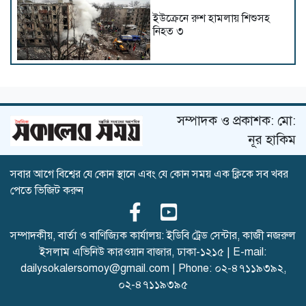
ইউক্রেনে রুশ হামলায় শিশুসহ
নিহত ৩
থাইল্যান্ডে স্কুলে শিক্ষার্থীর বন্দুক
হামলা, শিক্ষকসহ নিহত ৭
সম্পাদক ও প্রকাশক: মো:
নূর হাকিম
সবার আগে বিশ্বের যে কোন স্থানে এবং যে কোন সময় এক ক্লিকে সব খবর
সৌদিতে হুথিদের হামলা,
পেতে ভিজিট করুন
বিদেশিসহ আহত অনেকে
সম্পাদকীয়, বার্তা ও বাণিজ্যিক কার্যালয়: ইডিবি ট্রেড সেন্টার, কাজী নজরুল
ইসলাম এভিনিউ কারওয়ান বাজার, ঢাকা-১২১৫ | E-mail:
হরমুজ নিয়ে ওমানের সঙ্গে চুক্তি
dailysokalersomoy@gmail.com
| Phone:
০২-৪৭১১৯৩৯২
,
চূড়ান্ত পর্যায়ে: ইরান
০২-৪৭১১৯৩৯৫