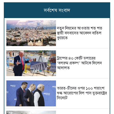
সর্বশেষ সংবাদ
নতুন নিয়মের আওতায় শত শত
স্থায়ী বসবাসের আবেদন বাতিল
কুয়েতে
ট্রাম্পের ৪০ কোটি ডলারের
‘বলরুম প্রকল্প’ আটকে দিলেন
আদালত
ভারত-চীনের ওপর ১০০ শতাংশ
শুল্ক আরোপের বিল পাস যুক্তরাষ্ট্রের
সিনেটে