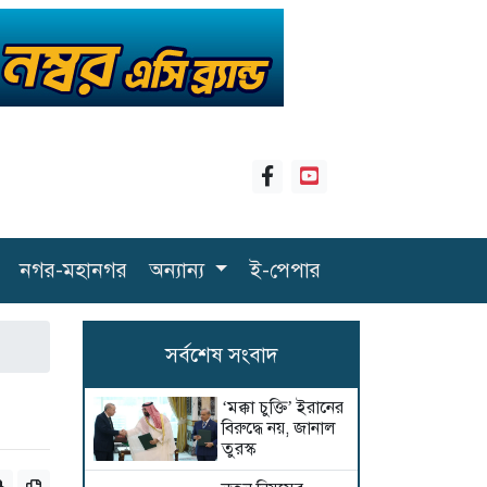
নগর-মহানগর
অন্যান্য
ই-পেপার
সর্বশেষ সংবাদ
‘মক্কা চুক্তি’ ইরানের
বিরুদ্ধে নয়, জানাল
তুরস্ক