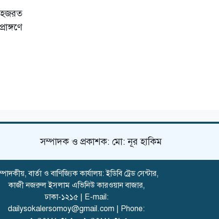
থেকে অস্ত্রধারী
 হজরত
গ্রেপ্তার
াঙ্গণে
দিল্লিতে হাসিনার
গণমাধ্যমে ভাষণ
নিয়ে যা বলছে ভারত
সম্পাদক ও প্রকাশক: মো: নূর হাকিম
্পাদকীয়, বার্তা ও বাণিজ্যিক কার্যালয়: ইডিবি ট্রেড সেন্টার,
কাজী নজরুল ইসলাম এভিনিউ কারওয়ান বাজার,
ঢাকা-১২১৫ | E-mail:
dailysokalersomoy@gmail.com
| Phone: