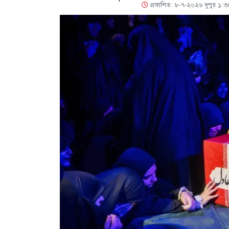
প্রকাশিত: ৮-৭-২০২৬ দুপুর ১:৩