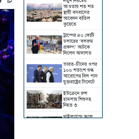
নতুন নিয়মের
আওতায় শত শত
স্থায়ী বসবাসের
আবেদন বাতিল
কুয়েতে
ট্রাম্পের ৪০ কোটি
ডলারের ‘বলরুম
প্রকল্প’ আটকে
দিলেন আদালত
ভারত-চীনের ওপর
১০০ শতাংশ শুল্ক
আরোপের বিল পাস
যুক্তরাষ্ট্রের সিনেটে
ইউক্রেনে রুশ
হামলায় শিশুসহ
নিহত ৩
থাইল্যান্ডে স্কুলে
শিক্ষার্থীর বন্দুক
হামলা, শিক্ষকসহ
নিহত ৭