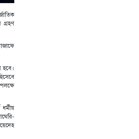
সৌদিতে হুথিদের
হামলা, বিদেশিসহ
্জাতিক
আহত অনেকে
 গ্রহণ
হরমুজ নিয়ে
ওমানের সঙ্গে চুক্তি
চূড়ান্ত পর্যায়ে: ইরান
নাজাফে
উত্তেজনার মধ্যে
ব্রাজিলের রাষ্ট্রদূতের
ভিসা বাতিল করল
া হবে।
যুক্তরাষ্ট্র
হিসেবে
শ্রীলঙ্কায় ভয়াবহ
পলক্ষে
বন্যা ও ভূমিধস,
স্কুল বন্ধ ঘোষণা
শ্রীলঙ্কায় ভয়াবহ
ধর্মীয়
বন্যা ও ভূমিধস,
াঘেরি-
স্কুল বন্ধ ঘোষণা
ইয়েদেহ
ট্রাম্পের সফরের
আগে গলফ মাঠ