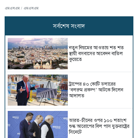
এমএসএম / এমএসএম
সর্বশেষ সংবাদ
নতুন নিয়মের আওতায় শত শত
স্থায়ী বসবাসের আবেদন বাতিল
কুয়েতে
ট্রাম্পের ৪০ কোটি ডলারের
‘বলরুম প্রকল্প’ আটকে দিলেন
আদালত
ভারত-চীনের ওপর ১০০ শতাংশ
শুল্ক আরোপের বিল পাস যুক্তরাষ্ট্রের
সিনেটে