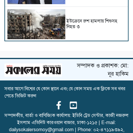
ইউক্রেনে রুশ হামলায় শিশুসহ
নিহত ৩
থাইল্যান্ডে স্কুলে শিক্ষার্থীর বন্দুক
হামলা, শিক্ষকসহ নিহত ৭
সম্পাদক ও প্রকাশক: মো:
নূর হাকিম
সবার আগে বিশ্বের যে কোন স্থানে এবং যে কোন সময় এক ক্লিকে সব খবর
সৌদিতে হুথিদের হামলা,
পেতে ভিজিট করুন
বিদেশিসহ আহত অনেকে
সম্পাদকীয়, বার্তা ও বাণিজ্যিক কার্যালয়: ইডিবি ট্রেড সেন্টার, কাজী নজরুল
ইসলাম এভিনিউ কারওয়ান বাজার, ঢাকা-১২১৫ | E-mail:
হরমুজ নিয়ে ওমানের সঙ্গে চুক্তি
dailysokalersomoy@gmail.com
| Phone:
০২-৪৭১১৯৩৯২
,
চূড়ান্ত পর্যায়ে: ইরান