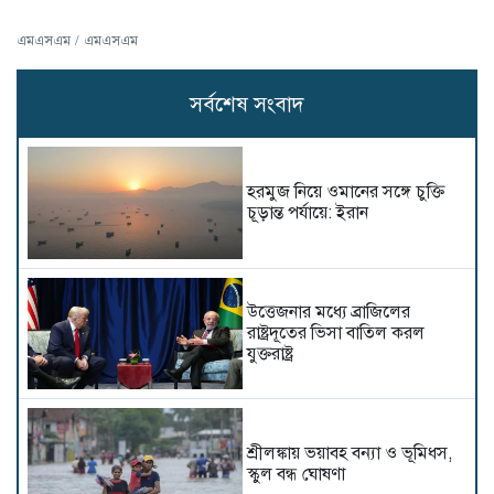
এমএসএম / এমএসএম
সর্বশেষ সংবাদ
হরমুজ নিয়ে ওমানের সঙ্গে চুক্তি
চূড়ান্ত পর্যায়ে: ইরান
উত্তেজনার মধ্যে ব্রাজিলের
রাষ্ট্রদূতের ভিসা বাতিল করল
যুক্তরাষ্ট্র
শ্রীলঙ্কায় ভয়াবহ বন্যা ও ভূমিধস,
স্কুল বন্ধ ঘোষণা