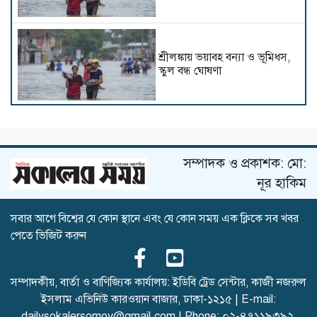
শ্রীলঙ্কায় ভয়াবহ বন্যা ও ভূমিধস,
স্কুল বন্ধ ঘোষণা
ট্রাম্পের সফরের আগে গলফ মাঠ
থেকে অস্ত্রধারী গ্রেপ্তার
সম্পাদক ও প্রকাশক: মো:
নূর হাকিম
সবার আগে বিশ্বের যে কোন স্থানে এবং যে কোন সময় এক ক্লিকে সব খবর
দিল্লিতে হাসিনার গণমাধ্যমে ভাষণ
পেতে ভিজিট করুন
নিয়ে যা বলছে ভারত
সম্পাদকীয়, বার্তা ও বাণিজ্যিক কার্যালয়: ইডিবি ট্রেড সেন্টার, কাজী নজরুল
ইসলাম এভিনিউ কারওয়ান বাজার, ঢাকা-১২১৫ | E-mail:
রাশিয়া-ইউক্রেনের পাল্টাপাল্টি
dailysokalersomoy@gmail.com
| Phone:
০২-৪৭১১৯৩৯২
,