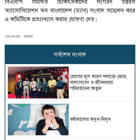
বিএনপি সমর্থিত চিকিৎসকদের সংগঠন ডক্টরস
অ্যাসোসিয়েশন অব বাংলাদেশ (ড্যাব) সংবাদ সম্মেলন করে
এ কমিটিকে প্রত্যাখ্যান করার ঘোষণা দেয়।
এমএসএম / জামান
সর্বশেষ সংবাদ
রোগের মূল কারণ শনাক্তে জোর,
খাদ্যাভ্যাস ও জীবনধারা
পরিবর্তনের আহ্বান
বর্ষাকালের অসুখ-বিসুখ