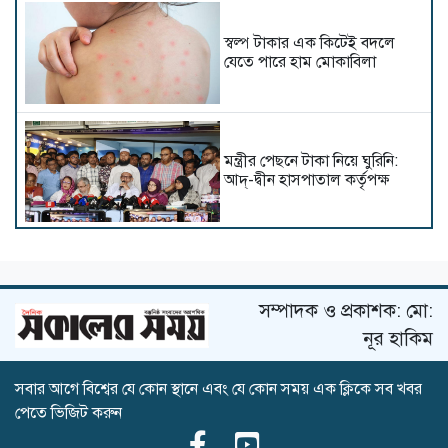
স্বল্প টাকার এক কিটেই বদলে
যেতে পারে হাম মোকাবিলা
মন্ত্রীর পেছনে টাকা নিয়ে ঘুরিনি:
আদ্-দ্বীন হাসপাতাল কর্তৃপক্ষ
আমরা হাসপাতাল বন্ধ করেছি কিন্তু
মেডিকেল কলেজ বন্ধ করিনি
সম্পাদক ও প্রকাশক: মো:
নূর হাকিম
সবার আগে বিশ্বের যে কোন স্থানে এবং যে কোন সময় এক ক্লিকে সব খবর
আদ্-দ্বীনের শিক্ষা কার্যক্রম অন্য
পেতে ভিজিট করুন
হাসপাতালে চালাতে হবে