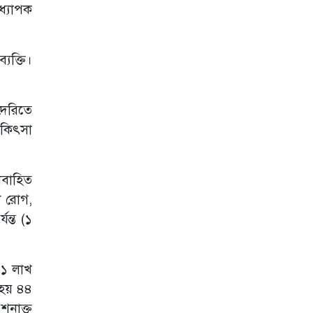
লাইসেন্স বাতিল
অধ্যাপক
হামে আরও ২ শিশুর
মৃত্যু, উপসর্গ শনাক্ত
১১৫১: স্বাস্থ্য
যক্তি।
অধিদপ্তর
রিদম গ্রুপ ও
দেরিতে
মানিপল
হসপিটালসের
িকিৎসা
চুক্তিতে বাংলাদেশ-
ভারত ট্যুরিজমে
নতুন গতি
াবাহিত
বাংলাদেশ
ি রোগ,
মেডিকেল
বিশ্ববিদ্যালয়ের সহ-
ন্ত (১
উপাচার্য হলেন
অধ্যাপক নজরুল
ইসলাম
 ১ লাখ
এপ্রিলে প্রতিদিন
 হয় ৪৪
গড়ে হাম শনাক্তের
হার ৩৫%, ল্যাবে
শনাক্ত