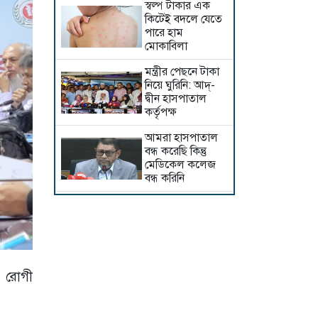
স্বল্প টাকার এক
কিটেই বদলে যেতে
পারে হাম
মোকাবিলা
মন্ত্রীর পেছনে টাকা
নিয়ে ঘুরিনি: আদ্-
দ্বীন হাসপাতাল
কর্তৃপক্ষ
আমরা হাসপাতাল
বন্ধ করেছি কিন্তু
মেডিকেল কলেজ
বন্ধ করিনি
আদ্-দ্বীনের শিক্ষা
কার্যক্রম অন্য
হাসপাতালে চালাতে
হবে
আদ্-দ্বীন
ক রোগী
হাসপাতালকে
শোকজ : ৭২ ঘণ্টার
মধ্যে জবাব না দিলে