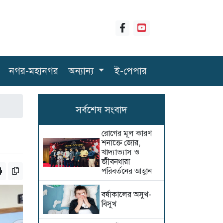
নগর-মহানগর
অন্যান্য
ই-পেপার
সর্বশেষ সংবাদ
রোগের মূল কারণ
শনাক্তে জোর,
খাদ্যাভ্যাস ও
জীবনধারা
পরিবর্তনের আহ্বান
বর্ষাকালের অসুখ-
বিসুখ