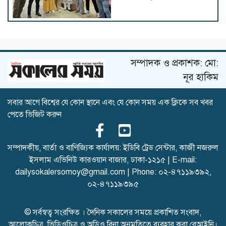
ডিআইইউতে অর্থনীতি বিভাগের
রিসার্চ মনোগ্রাফ কর্মশালা অনুষ্ঠিত
সম্পাদক ও প্রকাশক: মো:
নূর হাকিম
আপত্তিকর ক্যাপশনসহ ভিডিও
সবার আগে বিশ্বের যে কোন স্থানে এবং যে কোন সময় এক ক্লিকে সব খবর
প্রচারের অভিযোগে আটক,
পেতে ভিজিট করুন
মুচলেকায় মুক্তি
সম্পাদকীয়, বার্তা ও বাণিজ্যিক কার্যালয়: ইডিবি ট্রেড সেন্টার, কাজী নজরুল
ইসলাম এভিনিউ কারওয়ান বাজার, ঢাকা-১২১৫ | E-mail:
শেখ হাসিনার সাথে পবিপ্রবি
শিক্ষকদের বৈঠক ও গোপন
dailysokalersomoy@gmail.com
| Phone:
০২-৪৭১১৯৩৯২
,
তৎপরতা, তদন্তে কমিটি গঠন
০২-৪৭১১৯৩৯৫
© সর্বস্বত্ব সংরক্ষিত । দৈনিক সকালের সময়ে প্রকাশিত সংবাদ,
গণ বিশ্ববিদ্যালয়ে ডাঃ সৈয়দ
আলোকচিত্র, ভিডিওচিত্র ও অডিও বিনা অনুমতিতে ব্যবহার করা বেআইনি।