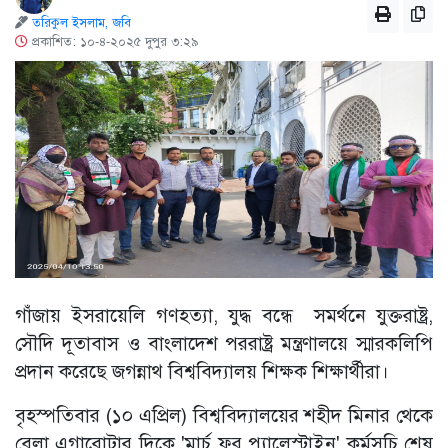
তরিকুল ইসলাম, জবি
প্রকাশিত: ১০-৪-২০২৫ দুপুর ৩:২৯
গাঁজায় ইসরায়েলি গণহত্যা, যুদ্ধ বন্ধে সমর্থনে যুক্তরাষ্ট্র,
সৌদি দূতাবাস ও বাংলাদেশ পররাষ্ট্র মন্ত্রণালয়ে স্মারকলিপি
প্রদান করেছে জগন্নাথ বিশ্ববিদ্যালয় শিক্ষক শিক্ষার্থীরা।
বৃহস্পতিবার (১০ এপ্রিল) বিশ্ববিদ্যালয়ের শহীদ মিনার থেকে
বেলা এগারোটার দিকে 'মার্চ ফর প্যালেস্টাইন' কর্মসূচি শেষ