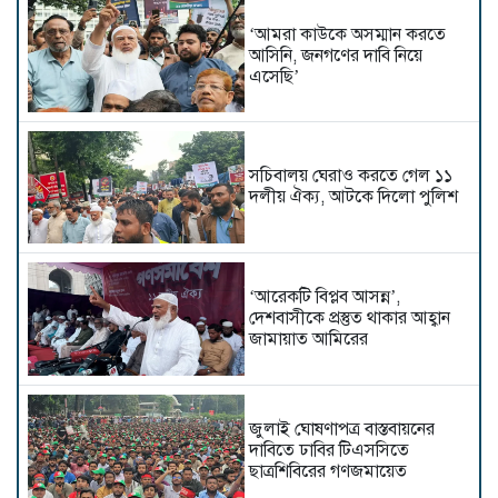
‘আমরা কাউকে অসম্মান করতে
আসিনি, জনগণের দাবি নিয়ে
এসেছি’
সচিবালয় ঘেরাও করতে গেল ১১
দলীয় ঐক্য, আটকে দিলো পুলিশ
‘আরেকটি বিপ্লব আসন্ন’,
দেশবাসীকে প্রস্তুত থাকার আহ্বান
জামায়াত আমিরের
জুলাই ঘোষণাপত্র বাস্তবায়নের
দাবিতে ঢাবির টিএসসিতে
ছাত্রশিবিরের গণজমায়েত