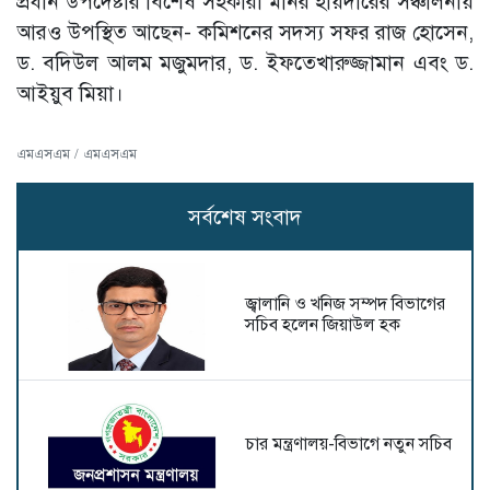
প্রধান উপদেষ্টার বিশেষ সহকারী মনির হায়দারের সঞ্চালনায়
আরও উপস্থিত আছেন- কমিশনের সদস্য সফর রাজ হোসেন,
ড. বদিউল আলম মজুমদার, ড. ইফতেখারুজ্জামান এবং ড.
আইয়ুব মিয়া।
এমএসএম / এমএসএম
সর্বশেষ সংবাদ
জ্বালানি ও খনিজ সম্পদ বিভাগের
সচিব হলেন জিয়াউল হক
চার মন্ত্রণালয়-বিভাগে নতুন সচিব