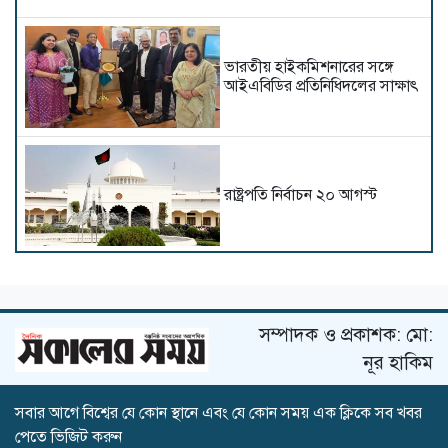
ভারতীয় হাইক‌মিশনা‌রের স‌ঙ্গে
আইএবিডির প্রতি‌নি‌ধিদ‌লের সাক্ষাৎ
রাষ্ট্রপতি নির্বাচন ২০ আগস্ট
সচিবালয়ের সামনে অতিরিক্ত
পুলিশ মোতায়েন
সম্পাদক ও প্রকাশক: মো:
নূর হাকিম
সবার আগে বিশ্বের যে কোন স্থানে এবং যে কোন সময় এক ক্লিকে সব খবর
হাড়ি-পাতিল, গ্যাসের চুলা নিয়ে ১১
পেতে ভিজিট করুন
দলের অবস্থান কর্মসূচিতে নারীরা