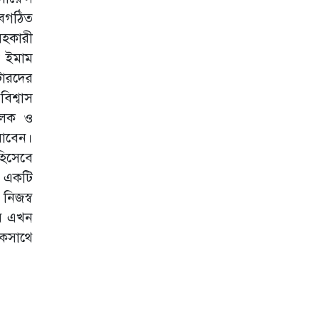
তৎপরতা, তদন্তে
নবগঠিত
কমিটি গঠন
সহকারী
গণ বিশ্ববিদ্যালয়ে
ি ইমাম
ডাঃ সৈয়দ আনোয়ার
হোসাইনের বিদায়
োটারদের
সংবর্ধনা
িশ্বাস
সরকারি বাঙলা
মূলক ও
কলেজে যথাযোগ্য
যাবেন।
মর্যাদায় জুলাই
গণঅভ্যুত্থান
হিসেবে
দিবস-২০২৬ পালিত
্য একটি
কুবির শিক্ষকদের ৫
নিজস্ব
গবেষণাপত্র
বে এখন
প্রত্যাহার; যা বলছেন
সংশ্লিষ্ট গবেষকরা
একসাথে
জুলাই শহীদদের
স্মরণে পবিপ্রবিতে
দোয়া মাহফিল ও
আলোচনা সভা