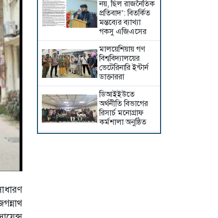
নয়, ছিল রাজনৈতিক
প্রতিবাদ’: বিতর্কিত
মন্তব্যের ব্যাখ্যা
গকসু এজিএসের
মালয়েশিয়ায় গণ
বিশ্ববিদ্যালয়ের
ভেটেরিনারি ইন্টার্ন
ডাক্তাররা
ডিআইইউতে
অর্থনীতি বিভাগের
রিসার্চ মনোগ্রাফ
কর্মশালা অনুষ্ঠিত
আপত্তিকর
ক্যাপশনসহ ভিডিও
প্রচারের অভিযোগে
আটক, মুচলেকায়
মুক্তি
 সাধারণ
শেখ হাসিনার সাথে
গন্নাথ
পবিপ্রবি শিক্ষকদের
বৈঠক ও গোপন
য়েন্স