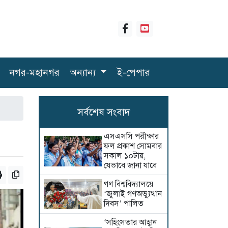
নগর-মহানগর
অন্যান্য
ই-পেপার
সর্বশেষ সংবাদ
এসএসসি পরীক্ষার
ফল প্রকাশ সোমবার
সকাল ১০টায়,
যেভাবে জানা যাবে
গণ বিশ্ববিদ্যালয়ে
‘জুলাই গণঅভ্যুত্থান
দিবস’ পালিত
‘সহিংসতার আহ্বান