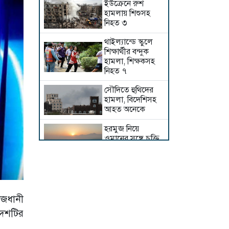
ইউক্রেনে রুশ
হামলায় শিশুসহ
নিহত ৩
থাইল্যান্ডে স্কুলে
শিক্ষার্থীর বন্দুক
হামলা, শিক্ষকসহ
নিহত ৭
সৌদিতে হুথিদের
হামলা, বিদেশিসহ
আহত অনেকে
হরমুজ নিয়ে
ওমানের সঙ্গে চুক্তি
চূড়ান্ত পর্যায়ে: ইরান
উত্তেজনার মধ্যে
ব্রাজিলের রাষ্ট্রদূতের
ভিসা বাতিল করল
যুক্তরাষ্ট্র
াজধানী
েশটির
শ্রীলঙ্কায় ভয়াবহ
বন্যা ও ভূমিধস,