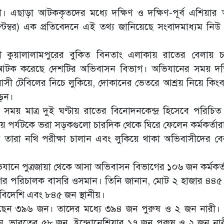
 এছাড়া আটককৃতদের মধ্যে দক্ষিণ ও দক্ষিণ-পূর্ব এশিয়ার অন
ম্বর) এক প্রতিবেদনে এই তথ্য জানিয়েছে সংবাদমাধ্যম নিউ স্
নী কুয়ালালামপুরের বুকিত বিনতাং এলাকায় রাতের বেলায় 
আটক করেছে দেশটির অভিবাসন বিভাগ। অভিযানের সময় দক্
িবাসী টেবিলের নিচে লুকিয়ে, দোকানের ভেতরে আশ্রয় নিয়ে কিংব
ড়েন।
ময় মাত্র দুই ঘণ্টায় রাতের বিনোদনকেন্দ্র হিসেবে পরিচিত
র্যটকে ভরা সড়কগুলো চারদিক থেকে ঘিরে ফেলেন কর্মকর্তার
ধ করে তারা নথি পরীক্ষা চালান এবং লুকিয়ে থাকা অভিবাসীদের ব
অভিযানে পুত্রজায়া থেকে আসা অভিবাসন বিভাগের ১০৬ জন কর্মকর্
গের পরিচালক বাসরি ওসমান। তিনি জানান, মোট ২ হাজার ৪৪
বিদেশি এবং ৮৪৫ জন স্থানীয়।
ি রয়েছেন ৩৯৬ জন। তাদের মধ্যে ৩৯৪ জন পুরুষ ও ২ জন নারী।
ন, ভারতের ৫৮ জন, ইন্দোনেশিয়ার ১৭ জন পুরুষ ও ২ জন না