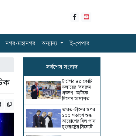
নগর-মহানগর
অন্যান্য
ই-পেপার
সর্বশেষ সংবাদ
আটক
ট্রাম্পের ৪০ কোটি
ডলারের ‘বলরুম
প্রকল্প’ আটকে
দিলেন আদালত
ভারত-চীনের ওপর
১০০ শতাংশ শুল্ক
আরোপের বিল পাস
যুক্তরাষ্ট্রের সিনেটে