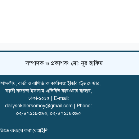
সম্পাদক ও প্রকাশক: মো: নূর হাকিম
্পাদকীয়, বার্তা ও বাণিজ্যিক কার্যালয়: ইডিবি ট্রেড সেন্টার,
কাজী নজরুল ইসলাম এভিনিউ কারওয়ান বাজার,
ঢাকা-১২১৫ | E-mail:
dailysokalersomoy@gmail.com
| Phone:
০২-৪৭১১৯৩৯২
,
০২-৪৭১১৯৩৯৫
মতিতে ব্যবহার করা বেআইনি।