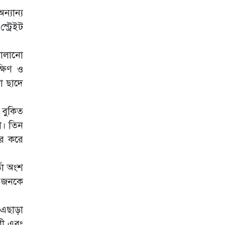
স্কুল বন্ধ ঘোষণা
্যান্য
শ্রীলঙ্কায় ভয়াবহ
ট্রেইট
বন্যা ও ভূমিধস,
স্কুল বন্ধ ঘোষণা
চালানো
ট্রাম্পের সফরের
ষিণ ও
আগে গলফ মাঠ
থেকে অস্ত্রধারী
া ছাদে
গ্রেপ্তার
দিল্লিতে হাসিনার
 বুকিত
গণমাধ্যমে ভাষণ
া। তিন
নিয়ে যা বলছে ভারত
ের করে
রাশিয়া-ইউক্রেনের
পাল্টাপাল্টি হামলায়
তা অংশ
একদিনে নিহত ২৬
৫ জনকে
ইরানের সঙ্গে নতুন
করে আলোচনায়
বসছে যুক্তরাষ্ট্র,
 এছাড়া
জানালেন ট্রাম্প
রী এবং