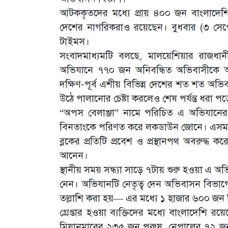
আটককৃতদের মধ্যে প্রায় ৪০০ জন বাংলাদেশি।
দেশের নাগরিকরাও রয়েছেন। বুধবার (৩ সেপ্টে
টাইমস।
সংবাদমাধ্যমটি বলছে, মালয়েশিয়ার রাজধা
অভিযানে ৭৭০ জন অনিবন্ধিত অভিবাসীকে 
দক্ষিণ-পূর্ব এশীয় বিভিন্ন দেশের শত শত অভ
উঠে পালানোর চেষ্টা করলেও শেষ পর্যন্ত ধরা প
“অপস বেলাঞ্জা” নামে পরিচিত এ অভিযানের স
বিনতাংকে পরিণত করে লকডাউন জোনে। এসময় প
ব্লকের প্রতিটি প্রবেশ ও প্রস্থানপথ অবরুদ্
আনেন।
স্থানীয় সময় সন্ধ্যা সাড়ে ৭টায় শুরু হওয়া এ 
নেন। অভিযানটি নেতৃত্ব দেন অভিবাসন বিভা
তল্লাশি করা হয়— এর মধ্যে ১ হাজার ৬০০ জন 
গ্রেপ্তার হওয়া ব্যক্তিদের মধ্যে বাংলাদেশ
মিয়ানমারের ২৩৫ জন পুরুষ, নেপালের ৭২ জ