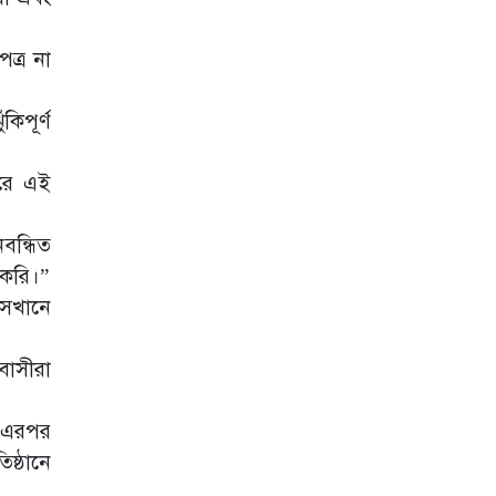
ত্র না
িপূর্ণ
পরে এই
বন্ধিত
 করি।”
সেখানে
বাসীরা
, এরপর
ষ্ঠানে