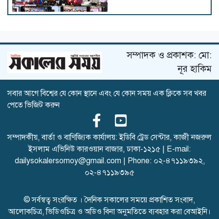
আমরা হাসপাতাল বন্ধ করেছি কিন্তু
মেডিকেল কলেজ বন্ধ করিনি
সম্পাদক ও প্রকাশক: মো:
নূর হাকিম
সবার আগে বিশ্বের যে কোন স্থানে এবং যে কোন সময় এক ক্লিকে সব খবর
আদ্-দ্বীনের শিক্ষা কার্যক্রম অন্য
পেতে ভিজিট করুন
হাসপাতালে চালাতে হবে
সম্পাদকীয়, বার্তা ও বাণিজ্যিক কার্যালয়: ইডিবি ট্রেড সেন্টার, কাজী নজরুল
ইসলাম এভিনিউ কারওয়ান বাজার, ঢাকা-১২১৫ | E-mail:
আদ্-দ্বীন হাসপাতালকে শোকজ :
৭২ ঘণ্টার মধ্যে জবাব না দিলে
dailysokalersomoy@gmail.com
| Phone:
০২-৪৭১১৯৩৯২
,
লাইসেন্স বাতিল
০২-৪৭১১৯৩৯৫
© সর্বস্বত্ব সংরক্ষিত । দৈনিক সকালের সময়ে প্রকাশিত সংবাদ,
আলোকচিত্র, ভিডিওচিত্র ও অডিও বিনা অনুমতিতে ব্যবহার করা বেআইনি।
হামে আরও ২ শিশুর মৃত্যু, উপসর্গ