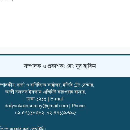
জামায়াত থেকে
বহিষ্কার
মোজাফফর
হোসেনের বিচার
সেনা আইনে নিশ্চিত
করা হবে: স্বরাষ্ট্রমন্ত্রী
সম্পাদক ও প্রকাশক: মো: নূর হাকিম
্পাদকীয়, বার্তা ও বাণিজ্যিক কার্যালয়: ইডিবি ট্রেড সেন্টার,
কাজী নজরুল ইসলাম এভিনিউ কারওয়ান বাজার,
ঢাকা-১২১৫ | E-mail:
dailysokalersomoy@gmail.com
| Phone:
০২-৪৭১১৯৩৯২
,
০২-৪৭১১৯৩৯৫
মতিতে ব্যবহার করা বেআইনি।