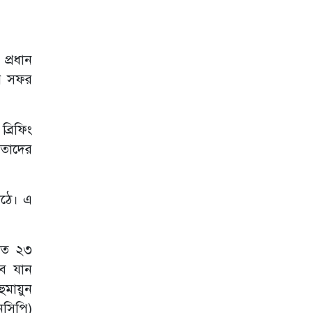
ফখরুল
আমাদেরকে বিভিন্ন
ভয়ভীতি দেখানো
হচ্ছে : জামায়াত
প্রধান
আমির
ের সফর
সিইসির সঙ্গে বৈঠকে
যেসব দাবি জানাল
জামায়াত
্রিফিং
স্বৈরাচারের
 তাদের
পুনরুত্থানের কোনো
সুযোগ নেই :
সমাজকল্যাণ মন্ত্রী
উঠে। এ
জামায়াত
ফেরেশতাদের দল
নয়, আমরাও মানুষ :
 গত ২৩
ডা. শফিকুর রহমান
বে যান
সাতক্ষীরা-৪
ুমায়ুন
আসনের এমপি
গাজী নজরুলকে
নসিপি)