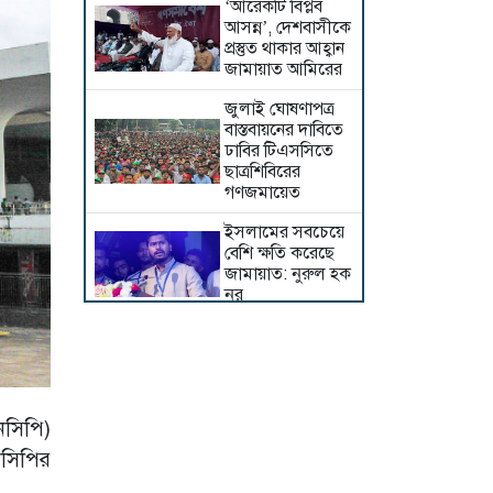
‘আরেকটি বিপ্লব
আসন্ন’, দেশবাসীকে
প্রস্তুত থাকার আহ্বান
জামায়াত আমিরের
জুলাই ঘোষণাপত্র
বাস্তবায়নের দাবিতে
ঢাবির টিএসসিতে
ছাত্রশিবিরের
গণজমায়েত
ইসলামের সবচেয়ে
বেশি ক্ষতি করেছে
জামায়াত: নুরুল হক
নুর
দেশের কঠিন অতীত
নতুন প্রজন্মের
সামনে তুলে ধরতে
হবে: দুদু
নসিপি)
দেশে ধর্মের নামে
নসিপির
বিভাজনের কোনো
সুযোগ নেই : মির্জা