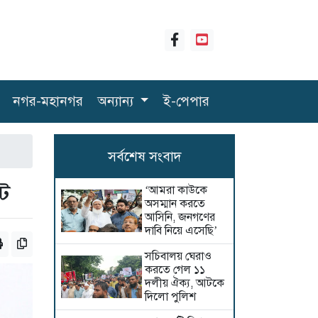
নগর-মহানগর
অন্যান্য
ই-পেপার
সর্বশেষ সংবাদ
ট
‘আমরা কাউকে
অসম্মান করতে
আসিনি, জনগণের
দাবি নিয়ে এসেছি’
সচিবালয় ঘেরাও
করতে গেল ১১
দলীয় ঐক্য, আটকে
দিলো পুলিশ