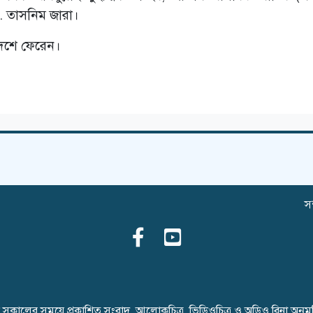
. তাসনিম জারা।
 দেশে ফেরেন।
সম
ৈনিক সকালের সময়ে প্রকাশিত সংবাদ, আলোকচিত্র, ভিডিওচিত্র ও অডিও বিনা অনু