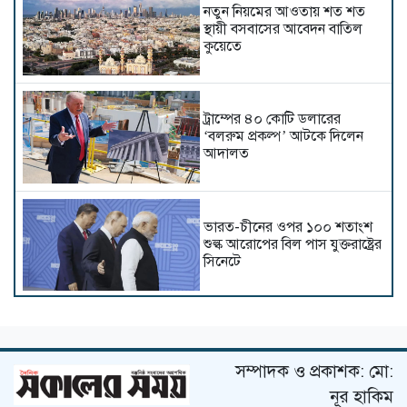
নতুন নিয়মের আওতায় শত শত
স্থায়ী বসবাসের আবেদন বাতিল
কুয়েতে
ট্রাম্পের ৪০ কোটি ডলারের
‘বলরুম প্রকল্প’ আটকে দিলেন
আদালত
ভারত-চীনের ওপর ১০০ শতাংশ
শুল্ক আরোপের বিল পাস যুক্তরাষ্ট্রের
সিনেটে
ইউক্রেনে রুশ হামলায় শিশুসহ
নিহত ৩
সম্পাদক ও প্রকাশক: মো:
নূর হাকিম