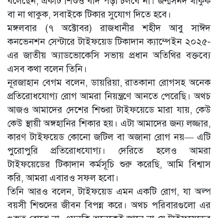
বলেছেন, একটি শিশুও বাদ পড়া চলবে না। জন্মসনদ থাকুক
বা না থাকুক, সবাইকে টিকার সুযোগ দিতে হবে।
মঙ্গলবার (৭ অক্টোবর) রাজধানীর শহীদ আবু সাঈদ
কনভেনশন সেন্টারে টাইফয়েড টিকাদান ক্যাম্পেইন ২০২৫-
এর জাতীয় অ্যাডভোকেসি সভায় প্রধান অতিথির বক্তব্যে
এসব কথা বলেন তিনি।
নূরজাহান বেগম বলেন, ডায়রিয়া, রাতকানা রোগসহ অনেক
প্রতিরোধযোগ্য রোগ আমরা নিয়ন্ত্রণে আনতে পেরেছি। অথচ
আজও আমাদের দেশের শিশুরা টাইফয়েডে মারা যায়, কেউ
কেউ স্থায়ী অঙ্গহানির শিকার হয়। এটা আমাদের জন্য লজ্জার,
কারণ টাইফয়েড কোনো জটিল বা অজানা রোগ নয়— এটি
পুরোপুরি প্রতিরোধযোগ্য। দেরিতে হলেও আমরা
টাইফয়েডের টিকাদান কর্মসূচি শুরু করেছি, আমি বিশ্বাস
করি, আমরা এবারও সফল হবো।
তিনি আরও বলেন, টাইফয়েড এমন একটি রোগ, যা অল্প
বয়সী শিশুদের জীবন বিপন্ন করে। অথচ পরিবারগুলো এর