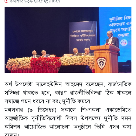
প্রকাশিত: ৯-১২-২০২৫ দুপুর ৪:২৭
অর্থ উপদেষ্টা সালেহউদ্দিন আহমেদ বলেছেন, রাজনৈতিক
সদিচ্ছা থাকতে হবে, কারণ রাজনীতিবিদরা ঠিক থাকলে
সমাজে পচন ধরবে না বরং দুর্নীতি কমবে।
মঙ্গলবার (৯ ডিসেম্বর) সকালে শিল্পকলা একাডেমিতে
আন্তর্জাতিক দুর্নীতিবিরোধী দিবস উপলক্ষ্যে দুর্নীতি দমন
কমিশন আয়োজিত আলোচনা অনুষ্ঠানে তিনি এসব কথা
বলেন।