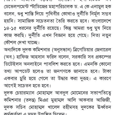
ডেভেলপমেন্ট স্টাডিজের মহাপরিচালক ড. এ কে এনামুল হক
বলেন, শুধু শাস্তি দিয়ে পৃথিবীর কোথাও দুর্নীতি নির্মূল সম্ভব
হয়নি। সামাজিক সচেতনতা তৈরি করতে হবে। বাংলাদেশে
১৪-১৫ ধরনের দুর্নীতি রয়েছে। কিন্তু আমরা শুধু ঘুষ নিয়ে
কাজ করছি। দুর্নীতি এখন বিজ্ঞান হয়ে গেছে। নিত্য নতুন
কৌশল দেখা যাচ্ছে।
অন্যদিকে দুদক কমিশনার (অনুসন্ধান) ব্রিগেডিয়ার জেনারেল
(অব.) হাফিজ আহসান ফরিদ বলেন, সরকারি সব প্রকল্পের
ডিটেইলস অনলাইনে পাবলিশ করতে হবে। এমনকি কোনো
তথ্য আপডেট হলেও তা জনগণকে জানাতে হবে। টাকা
একবার চুরি হয়ে গেলে তা উদ্ধার করা দুরূহ। এ কারণে
আগেই সচেতন হতে হবে।
দুদক চেয়ারম্যান মোহাম্মদ আবদুল মোমেনের সভাপতিত্বে
কমিশনার (তদন্ত) মিঞা মুহাম্মদ আলি আকবার আজিজী,
দুদক সচিব মোহাম্মদ খালেদ রহীমসহ দুদকের ঊর্ধ্বতন
কর্মকর্তারা এ সময় উপস্থিত ছিলেন।