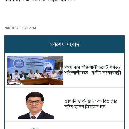
এমএসএম / এমএসএম
সর্বশেষ সংবাদ
গণমাধ্যম শক্তিশালী হলেই গণতন্ত্র
শক্তিশালী হবে : স্থানীয় সরকারমন্ত্রী
জ্বালানি ও খনিজ সম্পদ বিভাগের
সচিব হলেন জিয়াউল হক