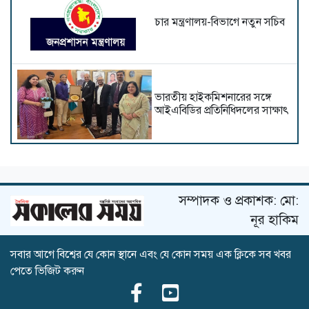
চার মন্ত্রণালয়-বিভাগে নতুন সচিব
ভারতীয় হাইক‌মিশনা‌রের স‌ঙ্গে
আইএবিডির প্রতি‌নি‌ধিদ‌লের সাক্ষাৎ
রাষ্ট্রপতি নির্বাচন ২০ আগস্ট
সম্পাদক ও প্রকাশক: মো:
নূর হাকিম
সবার আগে বিশ্বের যে কোন স্থানে এবং যে কোন সময় এক ক্লিকে সব খবর
সচিবালয়ের সামনে অতিরিক্ত
পেতে ভিজিট করুন
পুলিশ মোতায়েন