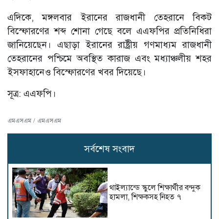
এদিকে, মঙ্গলবার ইরানের রাজধানী তেহরানে বিকট
বিস্ফোরণের শব্দ শোনা গেছে বলে এএফপির প্রতিনিধিরা
জানিয়েছেন। এছাড়া ইরানের রাষ্ট্রীয় গণমাধ্যম রাজধানী
তেহরানের পশ্চিমে অবস্থিত কারাজ এবং মধ্যাঞ্চলীয় শহর
ইসফাহানেও বিস্ফোরণের খবর দিয়েছে।
সূত্র: এএফপি।
এমএসএম / এমএসএম
সর্বশেষ সংবাদ
থাইল্যান্ডে স্কুলে শিক্ষার্থীর বন্দুক
হামলা, শিক্ষকসহ নিহত ৭