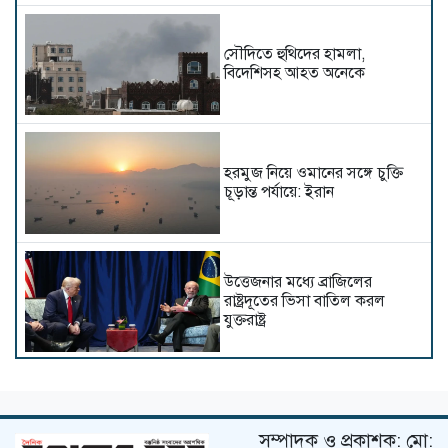
সৌদিতে হুথিদের হামলা,
বিদেশিসহ আহত অনেকে
হরমুজ নিয়ে ওমানের সঙ্গে চুক্তি
চূড়ান্ত পর্যায়ে: ইরান
উত্তেজনার মধ্যে ব্রাজিলের
রাষ্ট্রদূতের ভিসা বাতিল করল
যুক্তরাষ্ট্র
শ্রীলঙ্কায় ভয়াবহ বন্যা ও ভূমিধস,
স্কুল বন্ধ ঘোষণা
সম্পাদক ও প্রকাশক: মো: