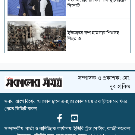
শুল্ক আরোপের বিল পাস যুক্তরাষ্ট্রের
সিনেটে
ইউক্রেনে রুশ হামলায় শিশুসহ
নিহত ৩
থাইল্যান্ডে স্কুলে শিক্ষার্থীর বন্দুক
হামলা, শিক্ষকসহ নিহত ৭
সম্পাদক ও প্রকাশক: মো:
নূর হাকিম
সবার আগে বিশ্বের যে কোন স্থানে এবং যে কোন সময় এক ক্লিকে সব খবর
সৌদিতে হুথিদের হামলা,
পেতে ভিজিট করুন
বিদেশিসহ আহত অনেকে
সম্পাদকীয়, বার্তা ও বাণিজ্যিক কার্যালয়: ইডিবি ট্রেড সেন্টার, কাজী নজরুল