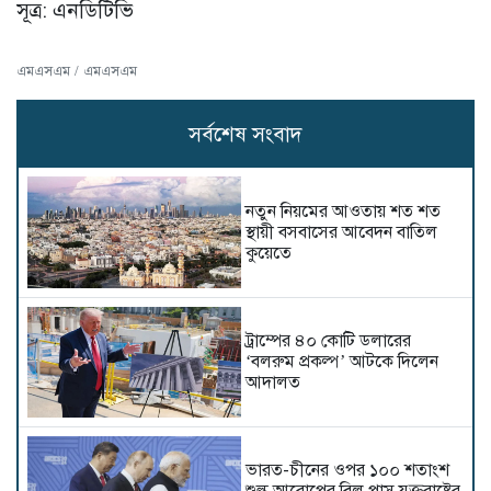
সূত্র: এনডিটিভি
এমএসএম / এমএসএম
সর্বশেষ সংবাদ
নতুন নিয়মের আওতায় শত শত
স্থায়ী বসবাসের আবেদন বাতিল
কুয়েতে
ট্রাম্পের ৪০ কোটি ডলারের
‘বলরুম প্রকল্প’ আটকে দিলেন
আদালত
ভারত-চীনের ওপর ১০০ শতাংশ