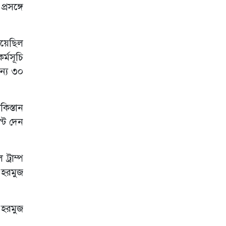
রসঙ্গে
জলবায়ু পরিবর্তনে
হিমালয়ে বাড়ছে
মানুষ ও চিতাবাঘ
ঠিয়েছিল
সংঘাত
র্মসূচি
পেরুতে যাত্রীবাহী
ন্য ৩০
বিমান বিধ্বস্ত, সব
আরোহী নিহত
শর্ত সাপেক্ষে ইরানে
িস্তান
হামলা বাতিল
ঘোষণা ট্রাম্পের
স্ট দেন
দেশ ছাড়তে প্রস্তুতি
নিন, মধ্যপ্রাচ্যে
ট্রাম্প
মার্কিন নাগরিকদের
জরুরি নির্দেশনা
 হরমুজ
সাংবাদিকতা ছেড়ে
পর্নতারকা
 হরমুজ