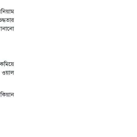
েনিয়াম
দ্ধতার
বানানো
 কমিয়ে
ে ওয়াল
শকিয়ান