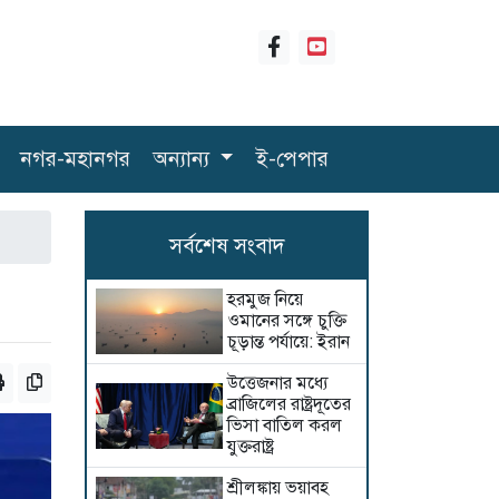
নগর-মহানগর
অন্যান্য
ই-পেপার
সর্বশেষ সংবাদ
হরমুজ নিয়ে
ওমানের সঙ্গে চুক্তি
চূড়ান্ত পর্যায়ে: ইরান
উত্তেজনার মধ্যে
ব্রাজিলের রাষ্ট্রদূতের
ভিসা বাতিল করল
যুক্তরাষ্ট্র
শ্রীলঙ্কায় ভয়াবহ