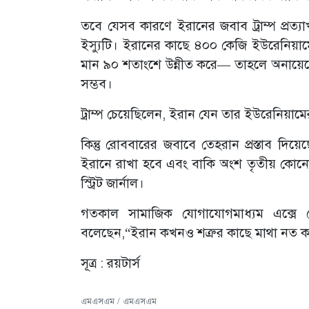
তবে যেসব কারণে ইরানের জবাব ট্রাম্প প্রত্যা
ইস্যুটি। ইরানের কাছে ৪০০ কেজি ইউরেনিয়ামে
মান ৯০ শতাংশে উন্নীত করে— তাহলে অনায়
সম্ভব।
ট্রাম্প চেয়েছিলেন, ইরান যেন তার ইউরেনিয়ামের 
কিন্তু রোববারের জবাবে তেহরান প্রস্তাব দ
ইরানে রাখা হবে এবং বাকি অংশ তৃতীয় কোনো দ
স্ট্রিট জার্নাল।
গতকাল সামাজিক যোগাযোগমাধ্যম এক্সে পো
বলেছেন,“ইরান কখনও শত্রুর কাছে মাথা নত করব
সূত্র : রয়টার্স
এমএসএম / এমএসএম