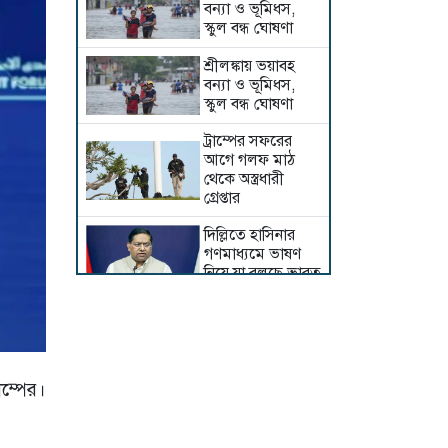
বন্যা ও ভূমিধস,
স্কুল বন্ধ ঘোষণা
শ্রীলঙ্কায় ভয়াবহ
বন্যা ও ভূমিধস,
স্কুল বন্ধ ঘোষণা
ট্রাম্পের সফরের
আগে গলফ মাঠ
থেকে অস্ত্রধারী
গ্রেপ্তার
দিল্লিতে হাসিনার
গণমাধ্যমে ভাষণ
নিয়ে যা বলছে ভারত
রাশিয়া-ইউক্রেনের
পাল্টাপাল্টি হামলায়
একদিনে নিহত ২৬
ইরানের সঙ্গে নতুন
াম্পের।
করে আলোচনায়
বসছে যুক্তরাষ্ট্র,
জানালেন ট্রাম্প