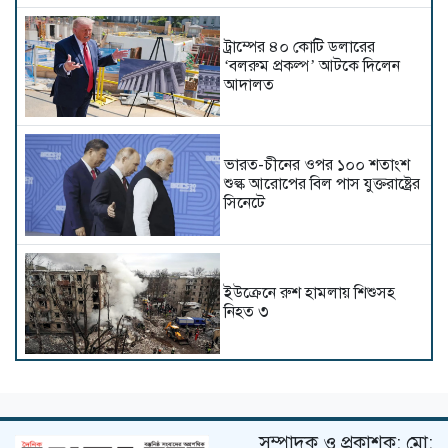
ট্রাম্পের ৪০ কোটি ডলারের
‘বলরুম প্রকল্প’ আটকে দিলেন
আদালত
ভারত-চীনের ওপর ১০০ শতাংশ
শুল্ক আরোপের বিল পাস যুক্তরাষ্ট্রের
সিনেটে
ইউক্রেনে রুশ হামলায় শিশুসহ
নিহত ৩
থাইল্যান্ডে স্কুলে শিক্ষার্থীর বন্দুক
হামলা, শিক্ষকসহ নিহত ৭
সম্পাদক ও প্রকাশক: মো: