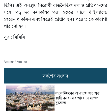
তিনি। এই অবস্থায় বিরোধী রাজনৈতিক দল ও প্রতিপক্ষদের
সঙ্গে ‘বড় দর কষাকষির পর’ ২০২৫ সালে থাইল্যান্ডে
ফেরেন থাকসিন এবং ফিরেই গ্রেপ্তার হন। পরে তাকে কারাগা
পাঠানো হয়।
সূত্র : বিবিসি
Aminur / Aminur
সর্বশেষ সংবাদ
নতুন নিয়মের আওতায় শত শত
স্থায়ী বসবাসের আবেদন বাতিল
কুয়েতে