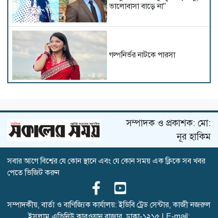
ভালোবাসা বাড়ে না"
গল্পনির্ভর নাটকে পারসা
নতুন রূপে অভিনয় জগতে ফিরছেন
মাহাদি হাসান বি.এন
সম্পাদক ও প্রকাশক: মো:
নূর হাকিম
সবার আগে বিশ্বের যে কোন স্থানে এবং যে কোন সময় এক ক্লিকে সব খবর
নুসরাত ফারিয়া লাপাত্তা
পেতে ভিজিট করুন
সম্পাদকীয়, বার্তা ও বাণিজ্যিক কার্যালয়: ইডিবি ট্রেড সেন্টার, কাজী নজরুল
ইসলাম এভিনিউ কারওয়ান বাজার, ঢাকা-১২১৫ | E-mail: