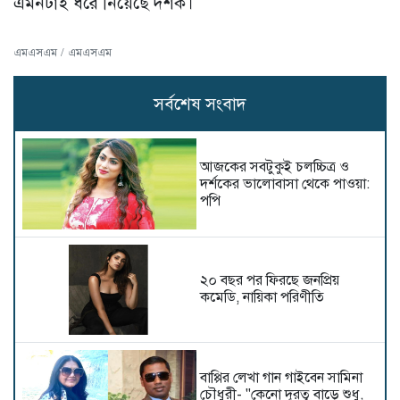
এমনটাই ধরে নিয়েছে দর্শক।
এমএসএম / এমএসএম
সর্বশেষ সংবাদ
আজকের সবটুকুই চলচ্চিত্র ও
দর্শকের ভালোবাসা থেকে পাওয়া:
পপি
২০ বছর পর ফিরছে জনপ্রিয়
কমেডি, নায়িকা পরিণীতি
বাপ্পির লেখা গান গাইবেন সামিনা
চৌধুরী- "কেনো দূরত্ব বাড়ে শুধু,