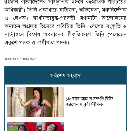
রহমান বাংলাদেশের সাংস্কৃতিক অঙ্গনে বহুমাত্রিক পরিচয়ের
অধিকারী। তিনি একাধারে নাট্যজন, অভিনেতা, মঞ্চনির্দেশক
ও লেখক। স্বাধীনতাযুদ্ধ-পরবর্তী মঞ্চনাট্য আন্দোলনের
অন্যতম অগ্রদূত হিসেবে পরিচিত তিনি। দেশের সংস্কৃতি ও
নাট্যাঙ্গনে বিশেষ অবদানের স্বীকৃতিস্বরূপ তিনি পেয়েছেন
একুশে পদক ও স্বাধীনতা পদক।
এমএসএম / এমএসএম
সর্বশেষ সংবাদ
১৮ বছর আগের সম্পত্তি বিক্রি
করলেন মাধুরী দীক্ষিত