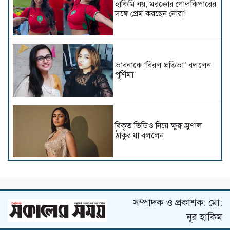
হাকিমি নয়, মরক্কোর গোলকিপারের
সঙ্গে প্রেম করছেন নোরা!
ভাবনাকে ‘বিরল প্রতিভা’ বললেন
পূর্ণিমা
বিকৃত ভিডিও নিয়ে ক্ষুব্ধ ম্রুণাল
ঠাকুর যা বললেন
বিপাকে ভূমি পেডনেকর
সম্পাদক ও প্রকাশক: মো:
নূর হাকিম