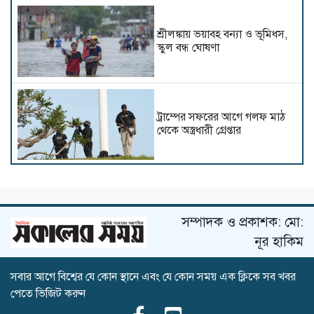
শ্রীলঙ্কায় ভয়াবহ বন্যা ও ভূমিধস,
স্কুল বন্ধ ঘোষণা
ট্রাম্পের সফরের আগে গলফ মাঠ
থেকে অস্ত্রধারী গ্রেপ্তার
দিল্লিতে হাসিনার গণমাধ্যমে ভাষণ
নিয়ে যা বলছে ভারত
সম্পাদক ও প্রকাশক: মো:
নূর হাকিম
সবার আগে বিশ্বের যে কোন স্থানে এবং যে কোন সময় এক ক্লিকে সব খবর
রাশিয়া-ইউক্রেনের পাল্টাপাল্টি
পেতে ভিজিট করুন
হামলায় একদিনে নিহত ২৬