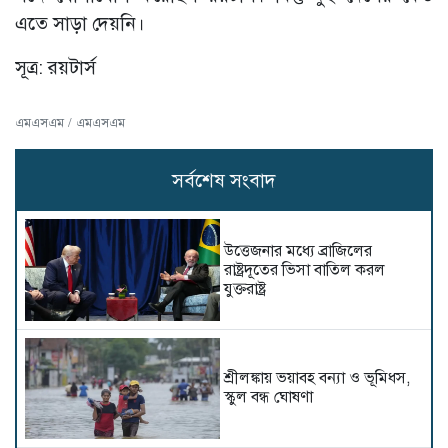
এতে সাড়া দেয়নি।
সূত্র: রয়টার্স
এমএসএম / এমএসএম
সর্বশেষ সংবাদ
উত্তেজনার মধ্যে ব্রাজিলের
রাষ্ট্রদূতের ভিসা বাতিল করল
যুক্তরাষ্ট্র
শ্রীলঙ্কায় ভয়াবহ বন্যা ও ভূমিধস,
স্কুল বন্ধ ঘোষণা