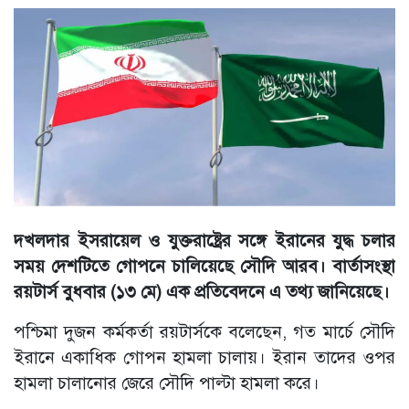
দখলদার ইসরায়েল ও যুক্তরাষ্ট্রের সঙ্গে ইরানের যুদ্ধ চলার
সময় দেশটিতে গোপনে চালিয়েছে সৌদি আরব। বার্তাসংস্থা
রয়টার্স বুধবার (১৩ মে) এক প্রতিবেদনে এ তথ্য জানিয়েছে।
পশ্চিমা দুজন কর্মকর্তা রয়টার্সকে বলেছেন, গত মার্চে সৌদি
ইরানে একাধিক গোপন হামলা চালায়। ইরান তাদের ওপর
হামলা চালানোর জেরে সৌদি পাল্টা হামলা করে।