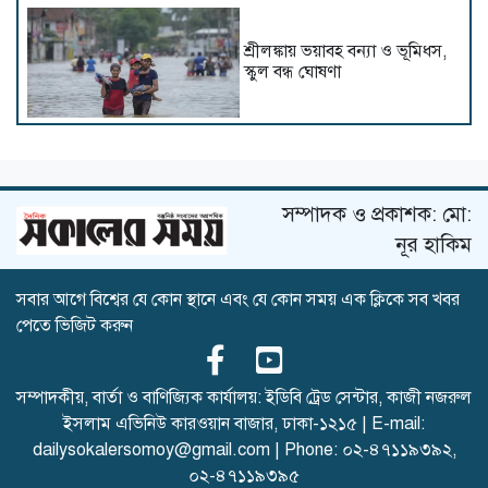
শ্রীলঙ্কায় ভয়াবহ বন্যা ও ভূমিধস,
স্কুল বন্ধ ঘোষণা
ট্রাম্পের সফরের আগে গলফ মাঠ
থেকে অস্ত্রধারী গ্রেপ্তার
সম্পাদক ও প্রকাশক: মো:
নূর হাকিম
সবার আগে বিশ্বের যে কোন স্থানে এবং যে কোন সময় এক ক্লিকে সব খবর
দিল্লিতে হাসিনার গণমাধ্যমে ভাষণ
পেতে ভিজিট করুন
নিয়ে যা বলছে ভারত
সম্পাদকীয়, বার্তা ও বাণিজ্যিক কার্যালয়: ইডিবি ট্রেড সেন্টার, কাজী নজরুল
ইসলাম এভিনিউ কারওয়ান বাজার, ঢাকা-১২১৫ | E-mail:
রাশিয়া-ইউক্রেনের পাল্টাপাল্টি
dailysokalersomoy@gmail.com
| Phone:
০২-৪৭১১৯৩৯২
,
হামলায় একদিনে নিহত ২৬
০২-৪৭১১৯৩৯৫