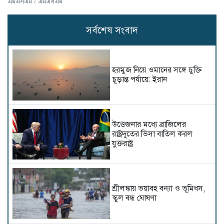
এমএসএম / এমএসএম
সর্বশেষ সংবাদ
হরমুজ নিয়ে ওমানের সঙ্গে চুক্তি
চূড়ান্ত পর্যায়ে: ইরান
উত্তেজনার মধ্যে ব্রাজিলের
রাষ্ট্রদূতের ভিসা বাতিল করল
যুক্তরাষ্ট্র
শ্রীলঙ্কায় ভয়াবহ বন্যা ও ভূমিধস,
স্কুল বন্ধ ঘোষণা