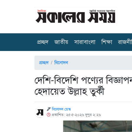
(current)
প্রচ্ছদ
জাতীয়
সারাবাংলা
শিক্ষা
রাজনী
প্রচ্ছদ
বিনোদন
দেশি-বিদেশি পণ্যের বিজ্ঞাপ
হেদায়েত উল্লাহ তুর্কী
বিনোদন ডেস্ক
প্রকাশিত: ২৫-৫-২০২৬ দুপুর ২:২৯