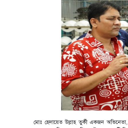
মোঃ হেদায়েত উল্লাহ তুর্কী একজন অভিনেত