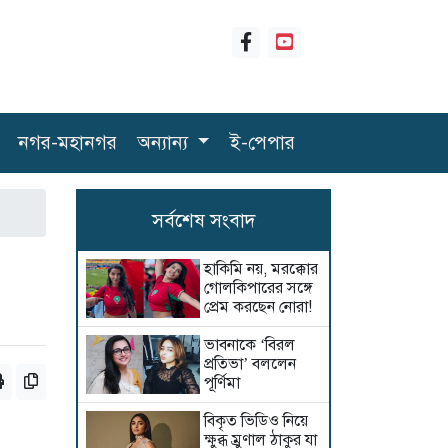
নগর-মহানগর
অন্যান্য
ই-পেপার
সর্বশেষ সংবাদ
হাকিমি নয়, মরক্কোর
গোলকিপারের সঙ্গে
প্রেম করছেন নোরা!
ভাবনাকে ‘বিরল
প্রতিভা’ বললেন
পূর্ণিমা
বিকৃত ভিডিও নিয়ে
ক্ষুব্ধ ম্রুণাল ঠাকুর যা