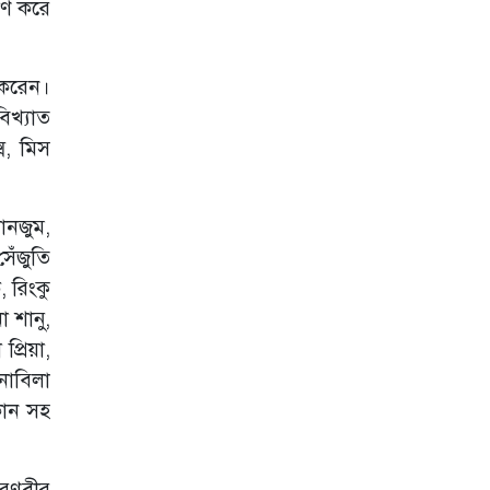
াণ করে
শ্রুতি
আন্ধারে তুষির প্রথম
ষ করেন।
দেখা
বিখ্যাত
্স, মিস
'আন্ধার'-এ
নজরকাড়া তুষি, ছবি
ফাঁস করলেন
নির্মাতা!
তানজুম,
ছুটির আমেজ দ্বিগুণ
েঁজুতি
করতে যা দেখবেন
, রিংকু
ওটিটিতে
া শানু,
পোস্টারে ব্যক্তিগত
্রিয়া,
ছবি, প্রভার ক্ষোভ,
অতঃপর পরিবর্তন
নাবিলা
কান সহ
 রণবীর