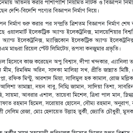
েমায় অভিনয় করার পাশাপাশি নিয়মিত নাটক ও বিজ্ঞাপন নির্ম
 দেশি-বিদেশি পণ্যের বিজ্ঞাপন নির্মাণ নিয়ে।
পন নির্মাণ শুরু করার পর সম্প্রতি ত্রিশতম বিজ্ঞাপন নির্মাণ শে
ছে ওয়ালমার্ট ইলেকট্রিক অ্যান্ড ইলেকট্রনিক্স, মালয়েশিয়ার বিশ্ব
অ্যান্ড ইলেকট্রনিক্স, ম্যাক্সিকোন ইলেকট্রিক অ্যান্ড ইলেকট্রনিক
 এসএম মাগুরা রিয়েল স্টেট লিমিটেড, রূপসা কনজুমার প্রভৃতি।
 মডেল হিসেবে কাজ করেছেন অপু বিশ্বাস, দীপা খন্দকার, এ্যানিলা 
ম, রিমঝিম অরিন, সাদকা মালিহা সখ, প্রীতি জান্নাত মিষ্টি, স
্বপ্না, রফিক মিন্টু, আরশাদ মিয়া, সালিমুল হক কামাল, রোজ মল্লিক
িশা তামান্না, নয়ন বাবু, নিম্মি জামান, সাদিয়া তিশা, সাবরিন
 সায়মা, আবরার এশাল, তায়েবা মিশেল, ত্রিধা পাল মান, স্নিগ্ধা প
ফাত রহমান হিমেল, সরোয়ার হোসেন, সৌম্য রহমান, অনুরাগ, 
 সেলিম রেজা, মোঃ হেদায়েত উল্লাহ তুর্কী, জ্যোতি চৌধুরী, মুস
লাহ তুর্কীর সাথে সহযোগী পরিচালক হিসেবে ছিলেন স্বপন বিশ্বাস,