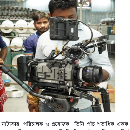
া, নাট্যকার, পরিচালক ও প্রযোজক। তিনি পাঁচ শতাধিক একক