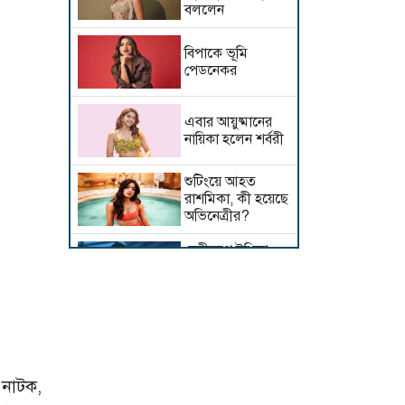
বললেন
বিপাকে ভূমি
পেডনেকর
এবার আয়ুষ্মানের
নায়িকা হলেন শর্বরী
শুটিংয়ে আহত
রাশমিকা, কী হয়েছে
অভিনেত্রীর?
দেবীরূপে ইধিকা
পাল, কতটা সত্য
এই গুঞ্জন?
সালমান-সঞ্জয়ের
বন্ধুত্বপূর্ণ মুহূর্তে মুগ্ধ
নেটদুনিয়া
 নাটক,
নিজেকে চিনেছেন