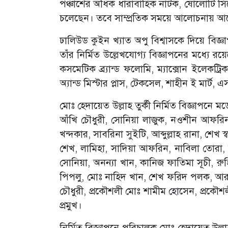
পঞ্চাশের অধিক ধারাবাহিক নাটক, ষোলোটি সিন
চলেছেন। তবে সাম্প্রতিক সময়ে আলোচনায় আছেন
ঢালিউড কুইন খ্যাত অপু বিশ্বাসকে দিয়ে বিজ্ঞা
তাঁর নির্মিত উল্লেখযোগ্য বিজ্ঞাপনের মধ্যে রয়ে
কসমেটিক ব্র্যান্ড ফলোমি, ম্যাক্সোন ইলেকট্রিক 
অ্যান্ড মিস্টার প্লাস, টেকসেল, শাহীন ই মার্ট,
মোঃ হেদায়েত উল্লাহ তুর্কী নির্মিত বিজ্ঞাপনে
আঁখি চৌধুরী, সোনিয়া লাজুক, নওশীন আফরিন মী
খন্দকার, সাবরিনা সুইটি, আব্দুল্লাহ রানা, শেখ স
শেখ, লামিহা, সাদিয়া আফরিন, নাবিলা তোরা, আল
সোনিয়া, অনন্যা খান, কানিজ ফাতিমা সূচী, রুহি,
পিপলু, মোঃ নাহিদ খান, শেখ ফরিদ পলক, আরা
চৌধুরী, প্রকৌশলী মোঃ শামীম হোসেন, প্রকৌশলী
প্রমুখ।
নির্মিত বিজ্ঞাপনে পরিচালক মোঃ হেদায়েত উল্