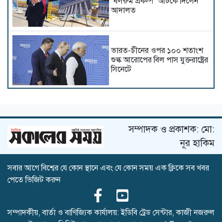
‘বলরুম প্রকল্প’ আটকে দিলেন
আদালত
ভারত-চীনের ওপর ১০০ শতাংশ
শুল্ক আরোপের বিল পাস যুক্তরাষ্ট্রের
সিনেটে
ইউক্রেনে রুশ হামলায় শিশুসহ
নিহত ৩
সম্পাদক ও প্রকাশক: মো:
নূর হাকিম
সবার আগে বিশ্বের যে কোন স্থানে এবং যে কোন সময় এক ক্লিকে সব খবর
থাইল্যান্ডে স্কুলে শিক্ষার্থীর বন্দুক
পেতে ভিজিট করুন
হামলা, শিক্ষকসহ নিহত ৭
সম্পাদকীয়, বার্তা ও বাণিজ্যিক কার্যালয়: ইডিবি ট্রেড সেন্টার, কাজী নজরুল