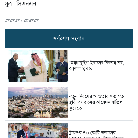
সূত্র : সিএনএন
এমএসএম / এমএসএম
সর্বশেষ সংবাদ
‘মক্কা চুক্তি’ ইরানের বিরুদ্ধে নয়,
জানাল তুরস্ক
নতুন নিয়মের আওতায় শত শত
স্থায়ী বসবাসের আবেদন বাতিল
কুয়েতে
ট্রাম্পের ৪০ কোটি ডলারের