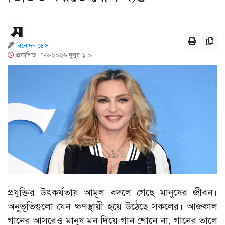
বিনোদন ডেস্ক
প্রকাশিত: ৭-৬-২০২৬ দুপুর ১:০
প্রযুক্তির উৎকর্ষতায় আমূল বদলে গেছে মানুষের জীবন।
অনুভূতিগুলো যেন ক্ষণস্থায়ী হয়ে উঠেছে সকলের। আজকাল
গানের আসরেও মানুষ মন দিয়ে গান শোনে না, গানের তালে