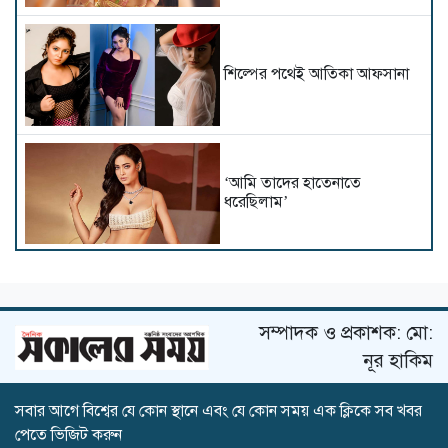
শিল্পের পথেই আতিকা আফসানা
‘আমি তাদের হাতেনাতে
ধরেছিলাম’
অন্তরঙ্গ দৃশ্যে আপত্তি থাকায় সিনেমা
ছাড়তে হয় নীহারিকাকে!
সম্পাদক ও প্রকাশক: মো:
নূর হাকিম
‘জেন-জি’ নিয়ে সুর বদলালেন
সবার আগে বিশ্বের যে কোন স্থানে এবং যে কোন সময় এক ক্লিকে সব খবর
কঙ্গনা, বললেন ‘তারা দেশের
পেতে ভিজিট করুন