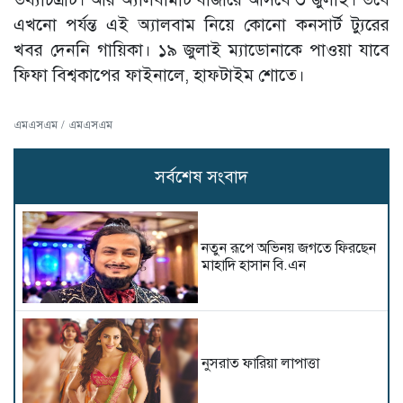
এখনো পর্যন্ত এই অ্যালবাম নিয়ে কোনো কনসার্ট ট্যুরের
খবর দেননি গায়িকা। ১৯ জুলাই ম্যাডোনাকে পাওয়া যাবে
ফিফা বিশ্বকাপের ফাইনালে, হাফটাইম শোতে।
এমএসএম / এমএসএম
সর্বশেষ সংবাদ
নতুন রূপে অভিনয় জগতে ফিরছেন
মাহাদি হাসান বি.এন
নুসরাত ফারিয়া লাপাত্তা