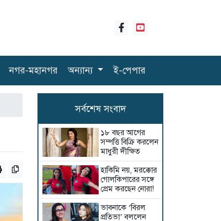
নগর-মহানগর
অন্যান্য
ই-পেপার
সর্বশেষ সংবাদ
১৮ বছর আগের
সম্পত্তি বিক্রি করলেন
মাধুরী দীক্ষিত
হাকিমি নয়, মরক্কোর
গোলকিপারের সঙ্গে
প্রেম করছেন নোরা!
ভাবনাকে ‘বিরল
প্রতিভা’ বললেন