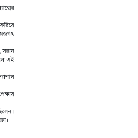
াক্সের
 করিয়ে
িনয়জগৎ
 সন্তান
ালে এই
্যোশাল
েক্ষায়
ছিলেন।
ক্তা।