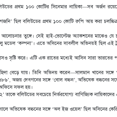
বলিউডের প্রথম ১০০ কোটির সিনেমার নায়িকা—সব অর্জন রয়ে
গজনি’ ছিল বলিউডের প্রথম ১০০ কোটি রুপি আয় করা চলচ্চিত্
 আলোচনার তুঙ্গে। সেই হাই-ভোল্টেজ অ্যাকশনের মাঝেও যে চর
ালু মডেল ‘কল্পনা’। এতে অসিনের সাবলীল অভিনয়ই ছিল এই ট্র
হাসও সৃষ্টি করে। এটি এক রাতের মধ্যেই আসিন সারা ভারতের 
িদা বেড়ে যায়। তিনি অভিনয় করেন—সালমান খানের সঙ্গে ‘
 ৭৮৬’, অজয় দেবগনের সঙ্গে ‘বোল বচ্চন’, অভিষেক বচ্চনের সঙ্
স অফিসে সফল হয়।
 ২’ তাকে বলিউডের সবচেয়ে নির্ভরযোগ্য বাণিজ্যিক নায়িকাদে
৫ সালে অভিষেক বচ্চনের সঙ্গে ‘অল ইজ ওয়েল’ ছিল অসিনের কের