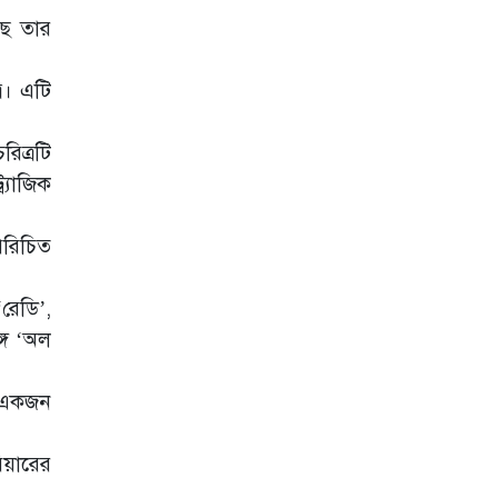
বন্ধুত্বপূর্ণ মুহূর্তে মুগ্ধ
নেটদুনিয়া
ছে তার
নিজেকে চিনেছেন
র। এটি
শ্রুতি
িত্রটি
আন্ধারে তুষির প্রথম
দেখা
্যাজিক
'আন্ধার'-এ
পরিচিত
নজরকাড়া তুষি, ছবি
ফাঁস করলেন
নির্মাতা!
রেডি’,
গে ‘অল
ছুটির আমেজ দ্বিগুণ
করতে যা দেখবেন
ওটিটিতে
র একজন
িয়ারের