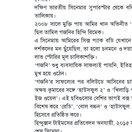
দক্ষিণ ভারতীয় সিনেমার সুপারস্টার থেকে 
তালিকায়।
২০০৮ সালে মুক্তি পায় আমির খান অভিনীত ‘
ছিল তামিল গজনির হিন্দি রিমেক।
এ সিনেমায় আমিরের সিক্স প্যাক বডি যেখানে
দর্শকদের মন ছুঁয়েছিল, তা হলো চনমনে ও দয়
লাভ স্টোরির মূল চালিকাশক্তি।
‘গজনি’ শুধু ব্যবসায়িক সাফল্যই পায়নি, ইতি
মুখ হয়ে ওঠেন।
‘গজনি’র সাফল্যের পর বলিউডে আসিনের চাহ
অক্ষয় কুমারের সঙ্গে ‘হাউসফুল ২’ ও ‘খিলাড়ি
ইজ ওয়েল’। এই ছবিগুলোর বেশির ভাগই বক্
বিশেষ করে ‘রেডি’, ‘বোল বচ্চন’ ও ‘হাউসফুল
হিসেবে প্রতিষ্ঠিত করে।
হিন্দুস্তান টাইমসের প্রতিবেদন অনযায়ী, ২০১
শেষ সিনেমা।