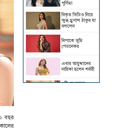
পূর্ণিমা
বিকৃত ভিডিও নিয়ে
ক্ষুব্ধ ম্রুণাল ঠাকুর যা
বললেন
বিপাকে ভূমি
পেডনেকর
এবার আয়ুষ্মানের
নায়িকা হলেন শর্বরী
শুটিংয়ে আহত
রাশমিকা, কী হয়েছে
অভিনেত্রীর?
দেবীরূপে ইধিকা
পাল, কতটা সত্য
৩০ বছর
এই গুঞ্জন?
মকালের
সালমান-সঞ্জয়ের