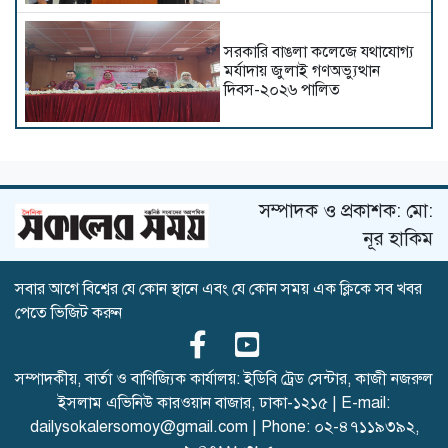
সরকারি বাঙলা কলেজে যথাযোগ্য
মর্যাদায় জুলাই গণঅভ্যুত্থান
দিবস-২০২৬ পালিত
কুবির শিক্ষকদের ৫ গবেষণাপত্র
প্রত্যাহার; যা বলছেন সংশ্লিষ্ট
গবেষকরা
সম্পাদক ও প্রকাশক: মো:
নূর হাকিম
সবার আগে বিশ্বের যে কোন স্থানে এবং যে কোন সময় এক ক্লিকে সব খবর
জুলাই শহীদদের স্মরণে পবিপ্রবিতে
পেতে ভিজিট করুন
দোয়া মাহফিল ও আলোচনা সভা
সম্পাদকীয়, বার্তা ও বাণিজ্যিক কার্যালয়: ইডিবি ট্রেড সেন্টার, কাজী নজরুল
ইসলাম এভিনিউ কারওয়ান বাজার, ঢাকা-১২১৫ | E-mail:
ইসলামী ছাত্র আন্দোলন কুবি
শাখার সভাপতি ইফতি সাধারণ
dailysokalersomoy@gmail.com
| Phone:
০২-৪৭১১৯৩৯২
,
সম্পাদক শাওন