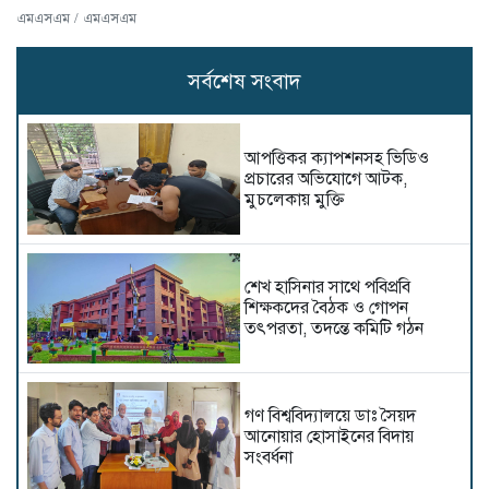
এমএসএম / এমএসএম
সর্বশেষ সংবাদ
আপত্তিকর ক্যাপশনসহ ভিডিও
প্রচারের অভিযোগে আটক,
মুচলেকায় মুক্তি
শেখ হাসিনার সাথে পবিপ্রবি
শিক্ষকদের বৈঠক ও গোপন
তৎপরতা, তদন্তে কমিটি গঠন
গণ বিশ্ববিদ্যালয়ে ডাঃ সৈয়দ
আনোয়ার হোসাইনের বিদায়
সংবর্ধনা