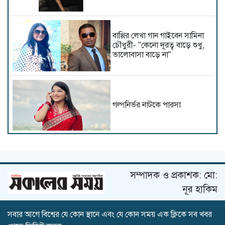
বাপ্পির লেখা গান গাইবেন সামিনা
চৌধুরী- "কেনো দূরত্ব বাড়ে শুধু,
ভালোবাসা বাড়ে না"
গল্পনির্ভর নাটকে পারসা
নতুন রূপে অভিনয় জগতে ফিরছেন
মাহাদি হাসান বি.এন
সম্পাদক ও প্রকাশক: মো:
নূর হাকিম
সবার আগে বিশ্বের যে কোন স্থানে এবং যে কোন সময় এক ক্লিকে সব খবর
নুসরাত ফারিয়া লাপাত্তা