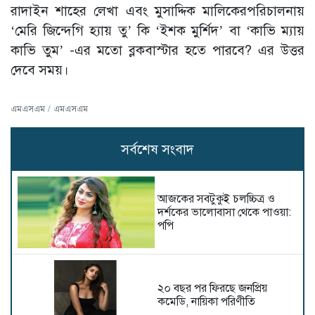
রাদাইন শাহের লেখা এবং মুসাদ্দিক মালিকেরপরিচালনায়
‘মেরি জিন্দেগি হ্যায় তু’ কি ‘ইশক মুর্শিদ’ বা ‘কাভি ম্যায়
কাভি তুম’ -এর মতো ব্লকবাস্টার হতে পারবে? এর উত্তর
দেবে সময়।
এমএসএম / এমএসএম
সর্বশেষ সংবাদ
আজকের সবটুকুই চলচ্চিত্র ও
দর্শকের ভালোবাসা থেকে পাওয়া:
পপি
২০ বছর পর ফিরছে জনপ্রিয়
কমেডি, নায়িকা পরিণীতি