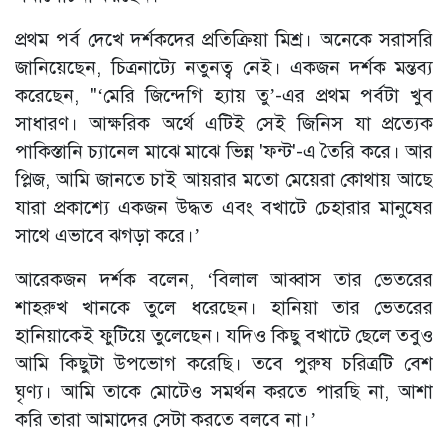
প্রথম পর্ব দেখে দর্শকদের প্রতিক্রিয়া মিশ্র। অনেকে সরাসরি
জানিয়েছেন, চিত্রনাট্যে নতুনত্ব নেই। একজন দর্শক মন্তব্য
করেছেন, "‘মেরি জিন্দেগি হ্যায় তু’-এর প্রথম পর্বটা খুব
সাধারণ। আক্ষরিক অর্থে এটিই সেই জিনিস যা প্রত্যেক
পাকিস্তানি চ্যানেল মাঝে মাঝে ভিন্ন 'ফন্ট'-এ তৈরি করে। আর
প্লিজ, আমি জানতে চাই আয়রার মতো মেয়েরা কোথায় আছে
যারা প্রকাশ্যে একজন উদ্ধত এবং বখাটে চেহারার মানুষের
সাথে এভাবে ঝগড়া করে।’
আরেকজন দর্শক বলেন, ‘বিলাল আব্বাস তার ভেতরের
শাহরুখ খানকে তুলে ধরেছেন। হানিয়া তার ভেতরের
হানিয়াকেই ফুটিয়ে তুলেছেন। যদিও কিছু বখাটে ছেলে তবুও
আমি কিছুটা উপভোগ করেছি। তবে পুরুষ চরিত্রটি বেশ
ঘৃণ্য। আমি তাকে মোটেও সমর্থন করতে পারছি না, আশা
করি তারা আমাদের সেটা করতে বলবে না।’