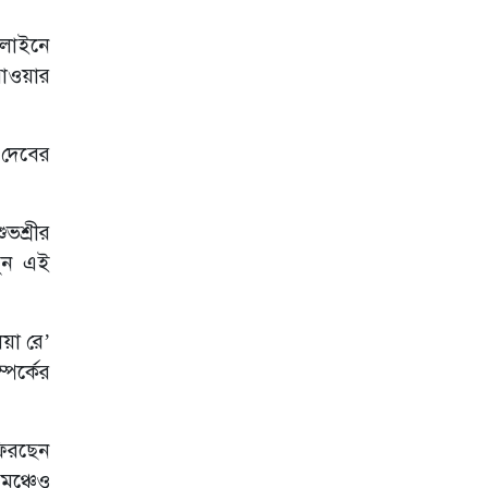
বন্ধুত্বপূর্ণ মুহূর্তে মুগ্ধ
নেটদুনিয়া
 লাইনে
নিজেকে চিনেছেন
পাওয়ার
শ্রুতি
 দেবের
আন্ধারে তুষির প্রথম
দেখা
ভশ্রীর
'আন্ধার'-এ
নজরকাড়া তুষি, ছবি
তুন এই
ফাঁস করলেন
নির্মাতা!
ছুটির আমেজ দ্বিগুণ
িয়া রে’
করতে যা দেখবেন
পর্কের
ওটিটিতে
ফিরছেন
মঞ্চেও