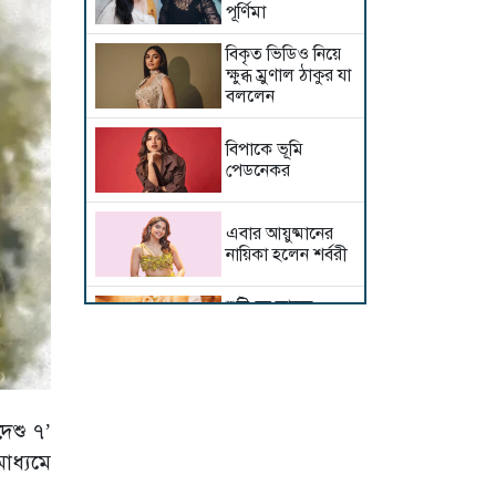
পূর্ণিমা
বিকৃত ভিডিও নিয়ে
ক্ষুব্ধ ম্রুণাল ঠাকুর যা
বললেন
বিপাকে ভূমি
পেডনেকর
এবার আয়ুষ্মানের
নায়িকা হলেন শর্বরী
শুটিংয়ে আহত
রাশমিকা, কী হয়েছে
অভিনেত্রীর?
দেবীরূপে ইধিকা
পাল, কতটা সত্য
েশু ৭’
এই গুঞ্জন?
াধ্যমে
সালমান-সঞ্জয়ের