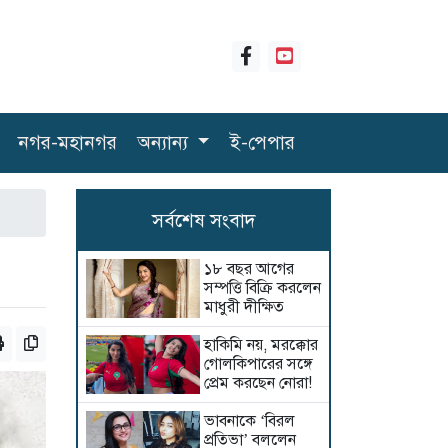
নগর-মহানগর
অন্যান্য
ই-পেপার
সর্বশেষ সংবাদ
১৮ বছর আগের
সম্পত্তি বিক্রি করলেন
মাধুরী দীক্ষিত
হাকিমি নয়, মরক্কোর
গোলকিপারের সঙ্গে
প্রেম করছেন নোরা!
ভাবনাকে ‘বিরল
প্রতিভা’ বললেন