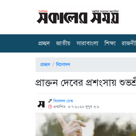
(current)
প্রচ্ছদ
জাতীয়
সারাবাংলা
শিক্ষা
রাজনী
প্রচ্ছদ
বিনোদন
প্রাক্তন দেবের প্রশংসায় শু
বিনোদন ডেস্ক
প্রকাশিত: ৪-৭-২০২৬ দুপুর ৩:৯