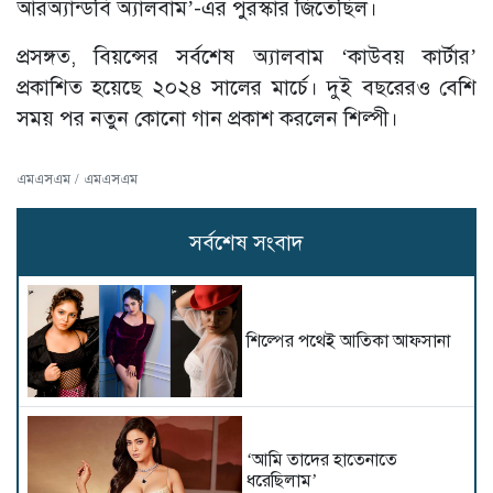
আরঅ্যান্ডবি অ্যালবাম’-এর পুরস্কার জিতেছিল।
প্রসঙ্গত, বিয়ন্সের সর্বশেষ অ্যালবাম ‘কাউবয় কার্টার’
প্রকাশিত হয়েছে ২০২৪ সালের মার্চে। দুই বছরেরও বেশি
সময় পর নতুন কোনো গান প্রকাশ করলেন শিল্পী।
এমএসএম / এমএসএম
সর্বশেষ সংবাদ
শিল্পের পথেই আতিকা আফসানা
‘আমি তাদের হাতেনাতে
ধরেছিলাম’