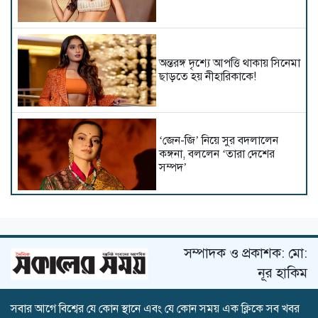
অন্তরঙ্গ দৃশ্যে আপত্তি থাকায় সিনেমা
ছাড়তে হয় নীহারিকাকে!
‘জেন-জি’ নিয়ে সুর বদলালেন
কঙ্গনা, বললেন ‘তারা দেশের
সম্পদ’
আট বছর পর সিনেমায় প্রীতি
সম্পাদক ও প্রকাশক: মো:
নূর হাকিম
সবার আগে বিশ্বের যে কোন স্থানে এবং যে কোন সময় এক ক্লিকে সব খবর
কাঁধখোলা গাউনে নজর কাড়লেন