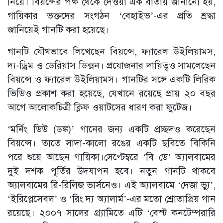
নিয়ে। বিয়ন্সের পক্ষ থেকে দেওয়া এক বার্তায় জানানো হয়,
গায়িকার ভক্তদের সংগঠন ‘বেহাইভ’-এর প্রতি শ্রদ্ধা
জানিয়েই গানটি করা হয়েছে।
গানটি যৌথভাবে লিখেছেন বিয়ন্সে, ফ্যারেল উইলিয়ামস,
দ্য-ড্রিম ও ডেরিয়াস ডিক্সন। প্রযোজনার দায়িত্বও সামলেছেন
বিয়ন্সে ও ফ্যারেল উইলিয়ামস। গানটির সঙ্গে একটি লিরিক
ভিডিও প্রকাশ করা হয়েছে, যেখানে রয়েছে প্রায় ২০ বছর
আগে আলোকচিত্রী ক্লিফ ওয়াটসের ধারণ করা ফুটেজ।
‘মর্নিং ডিউ (ডঙ্ক)’ গানের জন্য একটি প্রচ্ছদও করেছেন
বিয়ন্সে। তাতে সাদা-কালো রঙের একটি ছবিতে বিকিনি
পরে শুয়ে আছেন গায়িকা।সেপ্টেম্বরে ‘বি ডে’ অ্যালবামের
দুই দশক পূর্তির উদযাপন হবে। নতুন গানটি থাকবে
অ্যালবামের রি-রিলিজ ভার্সনেও। এই অ্যালবামে ‘দেজা ভ্যু’,
‘ইরিপ্লেসেবল’ ও ‘রিং দ্য অ্যালার্ম’-এর মতো শ্রোতাপ্রিয় গান
রয়েছে। ২০০৭ সালের গ্র্যামিতে এটি ‘বেস্ট কনটেম্পরারি